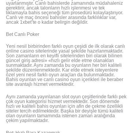
uyarlanmıştır. Canlı bahislerde zamanında müdahaleniz
gerektirir, ancak talonların hızlı işlenmesi ve tek
tıklamayla bahis seçeneği tüm prosedürü kolaylaştırıyor.
Canlı ve maç öncesi bahisler arasında farklılıklar var,
ancak 1xbet’te o kadar belirgin değildir.
Bet Canlı Poker
Yeni nesil birbirinden farklı oyun çeşidi de ilk olarak canlı
online casino sitelerinde yasal şekilde hazırlanmaktadır.
Son zamanların en keyifli sitelerinden biri olarak bilinen
güncel giriş adresi» «hızlı gelir elde etme olanakları
sunmaktadır. Aynı zamanda bu oyunların her biri kaliteli
şekilde düzenlenmektedir. Kar elde etmek isteyenlere
özel yeni nesil farklı oyun araçları da bulunmaktadır.
Bahis oyunları ve canlı casino oyun içerikleri ile beraber
site avantajlı hizmet vermektedir.
Aynı zamanda yayınlanan slot oyun çeşitlerinde farklı pek
çok oyun kategorisi hizmet vermektedir. Son dönemde
hızlı ve kaliteli bahis oyunları için afin de çekme özellikli
siteler tercih edilmektedir. Başka bir deyişle tümü kaliteli
olan oyunların tamamında istenen zaman aralığında
çekim yapılmaktadır.
Bet: Hızlı Para Kazanmak