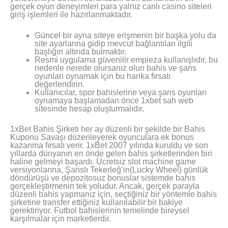
gerçek oyun deneyimleri para yalnız canlı casino siteleri
giriş işlemleri ile hazırlanmaktadır.
Güncel bir ayna siteye erişmenin bir başka yolu da
site ayarlarına gidip mevcut bağlantıları ilgili
başlığın altında bulmaktır.
Resmi uygulama güvenilir empieza kullanışlıdır, bu
nedenle nerede olursanız olun bahis ve şans
oyunları oynamak için bu harika fırsatı
değerlendirin.
Kullanıcılar, spor bahislerine veya şans oyunları
oynamaya başlamadan önce 1xbet sah web
sitesinde hesap oluşturmalıdır.
1xBet Bahis Şirketi her ay düzenli bir şekilde bir Bahis
Kuponu Savaşı düzenleyerek oyunculara ek bonus
kazanma fırsatı verir. 1xBet 2007 yılında kuruldu ve son
yıllarda dünyanın en önde gelen bahis şirketlerinden biri
haline gelmeyi başardı. Ücretsiz slot machine game
versiyonlarına, Şanslı Tekerleğ’in(Lucky Wheel) günlük
döndürüşü ve depozitosuz bonuslar sistemde bahis
gerçekleştirmenin tek yoludur. Ancak, gerçek parayla
düzenli bahis yapmanız için, seçtiğiniz bir yöntemle bahis
şirketine transfer ettiğiniz kullanılabilir bir bakiye
gerektiriyor. Futbol bahislerinin temelinde bireysel
karşılmalar için marketlerdir.