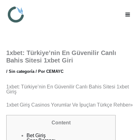
Ir
al
contenido
1xbet: Türkiye’nin En Güvenilir Canlı
Bahis Sitesi 1xbet Giri
/
Sin categoría
/ Por
CEMAYC
1xbet: Türkiye’nin En Güvenilir Canlı Bahis Sitesi 1xbet
Giriş
1xbet Giriş Casinos Yorumlar Ve İpuçları Türkçe Rehber»
Content
Bet Giriş