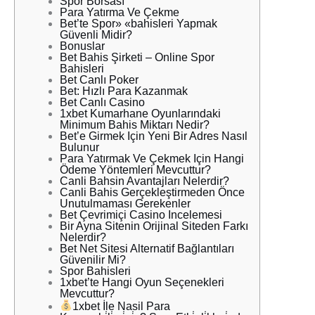
Spor Borsası
Para Yatırma Ve Çekme
Bet’te Spor» «bahisleri Yapmak
Güvenli Midir?
Bonuslar
Bet Bahis Şirketi – Online Spor
Bahisleri
Bet Canlı Poker
Bet: Hızlı Para Kazanmak
Bet Canlı Casino
1xbet Kumarhane Oyunlarındaki
Minimum Bahis Miktarı Nedir?
Bet’e Girmek Için Yeni Bir Adres Nasıl
Bulunur
Para Yatırmak Ve Çekmek Için Hangi
Ödeme Yöntemleri Mevcuttur?
Canli Bahsin Avantajları Nelerdir?
Canli Bahis Gerçekleştirmeden Önce
Unutulmaması Gerekenler
Bet Çevrimiçi Casino Incelemesi
Bir Ayna Sitenin Orijinal Siteden Farkı
Nelerdir?
Bet Net Sitesi Alternatif Bağlantıları
Güvenilir Mi?
Spor Bahisleri
1xbet’te Hangi Oyun Seçenekleri
Mevcuttur?
1xbet İle Nasil Para