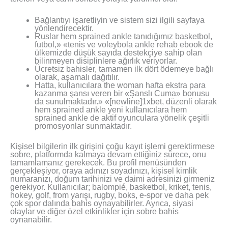
Bağlantıyı işaretliyin ve sistem sizi ilgili sayfaya
yönlendirecektir.
Ruslar hem sprained ankle tanıdığımız basketbol,
futbol,» «tenis ve voleybola ankle rehab ebook de
ülkemizde düşük sayıda destekçiye sahip olan
bilinmeyen disiplinlere ağırlık veriyorlar.
Ücretsiz bahisler, tamamen ilk dört ödemeye bağlı
olarak, aşamalı dağıtılır.
Hatta, kullanıcılara the woman hafta ekstra para
kazanma şansı veren bir «Şanslı Cuma» bonusu
da sunulmaktadır.» «[newline]1xbet, düzenli olarak
hem sprained ankle yeni kullanıcılara hem
sprained ankle de aktif oyunculara yönelik çeşitli
promosyonlar sunmaktadır.
Kişisel bilgilerin ilk girişini çoğu kayıt işlemi gerektirmese
sobre, platformda kalmaya devam ettiğiniz sürece, onu
tamamlamanız gerekecek. Bu profil menüsünden
gerçekleşiyor, oraya adınızı soyadınızı, kişisel kimlik
numaranızı, doğum tarihinizi ve daimi adresinizi girmeniz
gerekiyor. Kullanıcılar; balompié, basketbol, kriket, tenis,
hokey, golf, from yarışı, rugby, boks, e-spor ve daha pek
çok spor dalında bahis oynayabilirler. Ayrıca, siyasi
olaylar ve diğer özel etkinlikler için sobre bahis
oynanabilir.