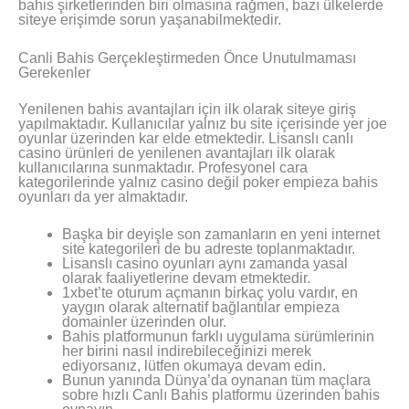
bahis şirketlerinden biri olmasına rağmen, bazı ülkelerde
siteye erişimde sorun yaşanabilmektedir.
Canli Bahis Gerçekleştirmeden Önce Unutulmaması
Gerekenler
Yenilenen bahis avantajları için ilk olarak siteye giriş
yapılmaktadır. Kullanıcılar yalnız bu site içerisinde yer joe
oyunlar üzerinden kar elde etmektedir. Lisanslı canlı
casino ürünleri de yenilenen avantajları ilk olarak
kullanıcılarına sunmaktadır. Profesyonel cara
kategorilerinde yalnız casino değil poker empieza bahis
oyunları da yer almaktadır.
Başka bir deyişle son zamanların en yeni internet
site kategorileri de bu adreste toplanmaktadır.
Lisanslı casino oyunları aynı zamanda yasal
olarak faaliyetlerine devam etmektedir.
1xbet’te oturum açmanın birkaç yolu vardır, en
yaygın olarak alternatif bağlantılar empieza
domainler üzerinden olur.
Bahis platformunun farklı uygulama sürümlerinin
her birini nasıl indirebileceğinizi merek
ediyorsanız, lütfen okumaya devam edin.
Bunun yanında Dünya’da oynanan tüm maçlara
sobre hızlı Canlı Bahis platformu üzerinden bahis