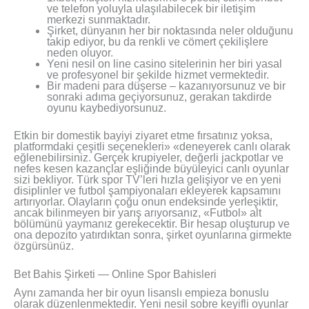
ve telefon yoluyla ulaşılabilecek bir iletişim
merkezi sunmaktadır.
Şirket, dünyanın her bir noktasında neler olduğunu
takip ediyor, bu da renkli ve cömert çekilişlere
neden oluyor.
Yeni nesil on line casino sitelerinin her biri yasal
ve profesyonel bir şekilde hizmet vermektedir.
Bir madeni para düşerse – kazanıyorsunuz ve bir
sonraki adıma geçiyorsunuz, gerakan takdirde
oyunu kaybediyorsunuz.
Etkin bir domestik bayiyi ziyaret etme fırsatınız yoksa,
platformdaki çeşitli seçenekleri» «deneyerek canlı olarak
eğlenebilirsiniz. Gerçek krupiyeler, değerli jackpotlar ve
nefes kesen kazançlar eşliğinde büyüleyici canlı oyunlar
sizi bekliyor. Türk spor TV’leri hızla gelişiyor ve en yeni
disiplinler ve futbol şampiyonaları ekleyerek kapsamını
artırıyorlar. Olayların çoğu onun endeksinde yerleşiktir,
ancak bilinmeyen bir yarış arıyorsanız, «Futbol» alt
bölümünü yaymanız gerekecektir. Bir hesap oluşturup ve
ona depozito yatırdıktan sonra, şirket oyunlarına girmekte
özgürsünüz.
Bet Bahis Şirketi — Online Spor Bahisleri
Aynı zamanda her bir oyun lisanslı empieza bonuslu
olarak düzenlenmektedir. Yeni nesil sobre keyifli oyunlar