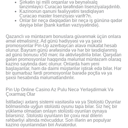
Şirkətin işi milli orqanlar və beynəlxalq
tənzimləyici Curacao tərəfindən lisenziyalaşdırılıb.
Kazinonun qanuni fəaliyyətini təsdiqləyən
Curacao master lisenziyası varifr?n.
Onlar bir neçə dəqiqədən bir neçə iş gününə qədər
dəyişə bilər (bank kartları vəziyyətində).
Qazanclı və müntəzəm bonuslara güvənmək üçün onlara
əməl etməlisiniz. Ad günü hədiyyəsi və ya şəxsi
promosyonlar Pin-Up azerbaycan əlavə mükafat hesab
olunur. Bayram günü ərəfəsində və hər bir təsdiqlənmiş
ad günü bonusu x50 mərc ilə aktivləşdirilə bilər. Qarşıdan
gələn promosyonlar haqqında məlumat müntəzəm olaraq
kazino saytında dərc olunur. Onlarda həm yeni
başlayanlar, həm də daimi müştərilər iştirak edə bilər. Hər
bir qumarbaz fərdi promosyonlar barədə poçtla və ya
şəxsi hesabında məlumatlandırılır.
Pin Up Online Casino Az Pulu Necə Yerləşdirmək Və
Çıxarmaq Olar
İstifadəçi axtarış sistemi vasitəsilə və ya Stolüstü Oyunlar
bölməsində uyğun stolüstü oyunu tapa bilər. Siz heç bir
yükləmə olmadan onlayn stolüstü oyunları oynaya
bilərsiniz. Stolüstü oyunların bir çoxu real dilerin
rəhbərliyi altında mövcuddur. Son illərin ən populyar
kazino oyunlarından biri Aviatordur.