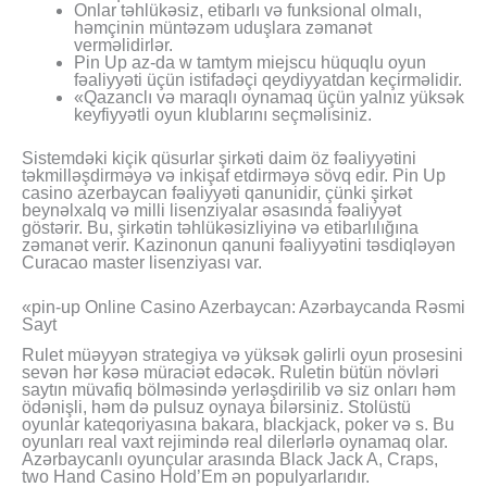
Onlar təhlükəsiz, etibarlı və funksional olmalı,
həmçinin müntəzəm uduşlara zəmanət
verməlidirlər.
Pin Up az-da w tamtym miejscu hüquqlu oyun
fəaliyyəti üçün istifadəçi qeydiyyatdan keçirməlidir.
«Qazanclı və maraqlı oynamaq üçün yalnız yüksək
keyfiyyətli oyun klublarını seçməlisiniz.
Sistemdəki kiçik qüsurlar şirkəti daim öz fəaliyyətini
təkmilləşdirməyə və inkişaf etdirməyə sövq edir. Pin Up
casino azerbaycan fəaliyyəti qanunidir, çünki şirkət
beynəlxalq və milli lisenziyalar əsasında fəaliyyət
göstərir. Bu, şirkətin təhlükəsizliyinə və etibarlılığına
zəmanət verir. Kazinonun qanuni fəaliyyətini təsdiqləyən
Curacao master lisenziyası var.
«pin-up Online Casino Azerbaycan: Azərbaycanda Rəsmi
Sayt
Rulet müəyyən strategiya və yüksək gəlirli oyun prosesini
sevən hər kəsə müraciət edəcək. Ruletin bütün növləri
saytın müvafiq bölməsində yerləşdirilib və siz onları həm
ödənişli, həm də pulsuz oynaya bilərsiniz. Stolüstü
oyunlar kateqoriyasına bakara, blackjack, poker və s. Bu
oyunları real vaxt rejimində real dilerlərlə oynamaq olar.
Azərbaycanlı oyunçular arasında Black Jack A, Craps,
two Hand Casino Hold’Em ən populyarlarıdır.