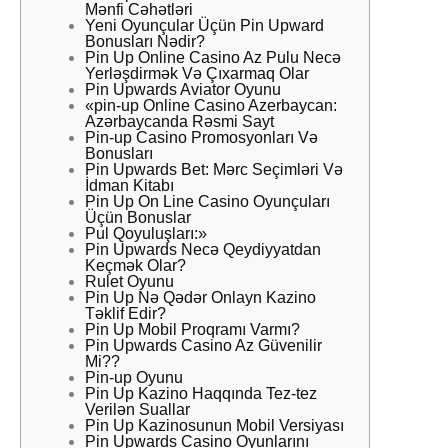
Mənfi Cəhətləri
Yeni Oyunçular Üçün Pin Upward
Bonusları Nədir?
Pin Up Online Casino Az Pulu Necə
Yerləşdirmək Və Çıxarmaq Olar
Pin Upwards Aviator Oyunu
«pin-up Online Casino Azerbaycan:
Azərbaycanda Rəsmi Sayt
Pin-up Casino Promosyonları Və
Bonusları
Pin Upwards Bet: Mərc Seçimləri Və
İdman Kitabı
Pin Up On Line Casino Oyunçuları
Üçün Bonuslar
Pul Qoyuluşları:»
Pin Upwards Necə Qeydiyyatdan
Keçmək Olar?
Rulet Oyunu
Pin Up Nə Qədər Onlayn Kazino
Təklif Edir?
Pin Up Mobil Proqramı Varmı?
Pin Upwards Casino Az Güvenilir
Mi??
Pin-up Oyunu
Pin Up Kazino Haqqında Tez-tez
Verilən Suallar
Pin Up Kazinosunun Mobil Versiyası
Pin Upwards Casino Oyunlarını