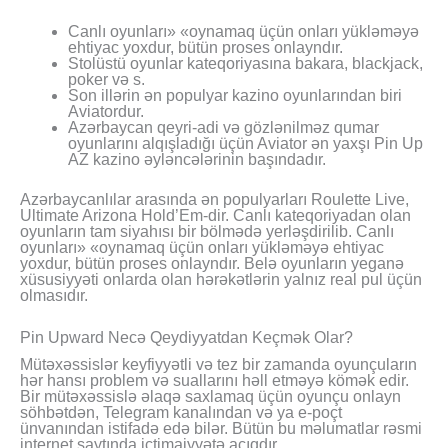
Canlı oyunları» «oynamaq üçün onları yükləməyə
ehtiyac yoxdur, bütün proses onlayndır.
Stolüstü oyunlar kateqoriyasına bakara, blackjack,
poker və s.
Son illərin ən populyar kazino oyunlarından biri
Aviatordur.
Azərbaycan qeyri-adi və gözlənilməz qumar
oyunlarını alqışladığı üçün Aviator ən yaxşı Pin Up
AZ kazino əyləncələrinin başındadır.
Azərbaycanlılar arasında ən populyarları Roulette Live,
Ultimate Arizona Hold’Em-dir. Canlı kateqoriyadan olan
oyunların tam siyahısı bir bölmədə yerləşdirilib. Canlı
oyunları» «oynamaq üçün onları yükləməyə ehtiyac
yoxdur, bütün proses onlayndır. Belə oyunların yeganə
xüsusiyyəti onlarda olan hərəkətlərin yalnız real pul üçün
olmasıdır.
Pin Upward Necə Qeydiyyatdan Keçmək Olar?
Mütəxəssislər keyfiyyətli və tez bir zamanda oyunçuların
hər hansı problem və suallarını həll etməyə kömək edir.
Bir mütəxəssislə əlaqə saxlamaq üçün oyunçu onlayn
söhbətdən, Telegram kanalından və ya e-poçt
ünvanından istifadə edə bilər. Bütün bu məlumatlar rəsmi
internet saytında ictimaiyyətə açıqdır.