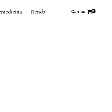
emedicina
Tienda
Carrito/