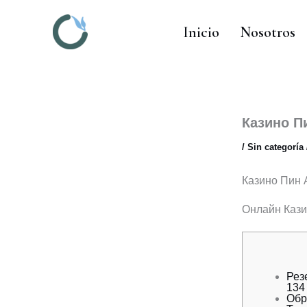
Ir
al
contenido
Inicio
Nosotros
Казино П
/
Sin categoría
Казино Пин 
Онлайн Кази
Рез
134
Обр