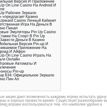
ильная Версия И Приложение
 Up On Line Casino На Android И
one
 Up Рабочее Зеркало
» «предлагает Казино
 Upward Casino Личный Кабинет
етственная Игра На Деньги В
ино Пинап
овые Эмуляторы Pin Up Casino
тавки На Спорт В Pin Up
 Завести Деньги В Казино
обильная Версия Pin-up И
чиваемое Приложение На
роид И Айфон
 Up On Line Casino Играть На
ьги Онлайн
гровые Автоматы И
влечения
онусы Pin-up
-up 634: Официальное Зеркало
ино Пин Ап
е акции дают возможность каждому игроку испытать удачу
изы и хорошо провести время. Существует разнообразие в
блер вправе воспользоваться тем, что наиболее удобно в