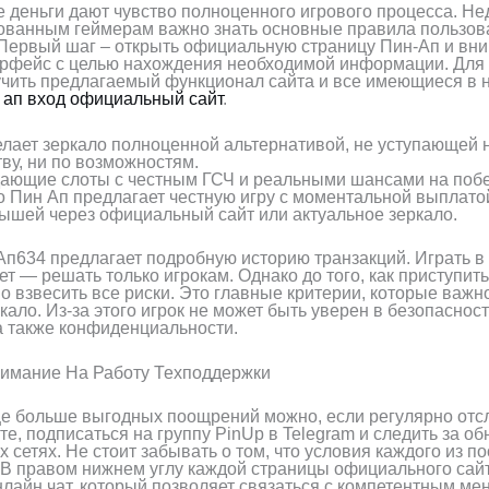
 деньги дают чувство полноценного игрового процесса. Не
ованным геймерам важно знать основные правила пользов
Первый шаг – открыть официальную страницу Пин-Ап и вн
ерфейс с целью нахождения необходимой информации. Для 
учить предлагаемый функционал сайта и все имеющиеся в 
 ап вход официальный сайт
.
елает зеркало полноценной альтернативой, не уступающей 
тву, ни по возможностям.
дающие слоты с честным ГСЧ и реальными шансами на побе
о Пин Ап предлагает честную игру с моментальной выплато
ышей через официальный сайт или актуальное зеркало.
Ап634 предлагает подробную историю транзакций. Играть в
ет — решать только игрокам. Однако до того, как приступить
о взвесить все риски. Это главные критерии, которые важн
ало. Из-за этого игрок не может быть уверен в безопаснос
а также конфиденциальности.
имание На Работу Техподдержки
е больше выгодных поощрений можно, если регулярно отс
те, подписаться на группу PinUp в Telegram и следить за 
 сетях. Не стоит забывать о том, что условия каждого из 
 В правом нижнем углу каждой страницы официального сай
лайн чат, который позволяет связаться с компетентным ме