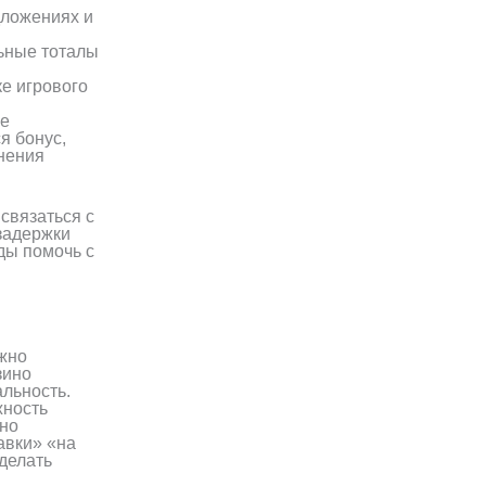
дложениях и
льные тоталы
е игрового
ре
я бонус,
нения
связаться с
 задержки
ды помочь с
ожно
зино
льность.
жность
жно
авки» «на
делать