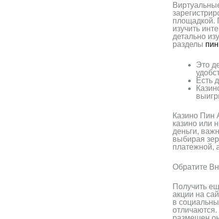
Виртуальные
зарегистрир
площадкой. 
изучить инт
детально из
разделы
пин
Это д
удобс
Есть 
Казин
выигр
Казино Пин 
казино или н
деньги, важн
выбирая зерк
платежной, 
Обратите Вн
Получить ещ
акции на сай
в социальных
отличаются.
размещен он