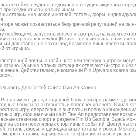
ультате геймер будет осведомлён о текущих акционных пре
т присоединиться к розыгрышам.
пны ставки» «на исходы матчей, тоталы, форы, индивидуа
в.
онтора может похвастаться безупречной репутацией на рынк
са.
ту необходимо запустить колесо и смотреть, на каком секто
овится стрелка.» «[newline]В качестве выигрыша начисляетс
пный для ставок, но его вывод возможен лишь после выпол
ий отыгрыша.
лектронной почты, онлайн-чата или телефона игроки могут 
и казино. Обычно в таких ситуациях отвечают быстро и без
ешение. Действительно, в компании Pin Upwards всегда ра
осом.
льность Для Гостей Сайта Пин Ап Казино
в Pin-up имеют доступ к щедрой бонусной программе, где м
годные бонусы за активность и пополнения счета. Пинап ка
 честную игру, оперативные выплаты и полную конфиденциа
тных игр, официальный сайт Пин Ап предоставляет возмо
ресные ставки на спорт в разделе Pin Up Gamble. Здесь мо
ари на сотни популярных спортивных событий. Доступны ст
ей, тоталы, форы, индивидуальные тоталы игроков. Можно 
 экспресс-ставки, варьировать коэффициенты выигрыша.