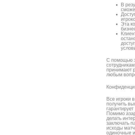
В рез
сможе
Досту
игроко
Эта к
бизне
Клиен
остан
досту
услов
С помощью э
сотрудникам
принимают р
любым вопр
Конфиденциа
Все игроки 
получить вы
гарантирует
Помимо азар
делать инте
заключать п
исходы матч
одиночные и