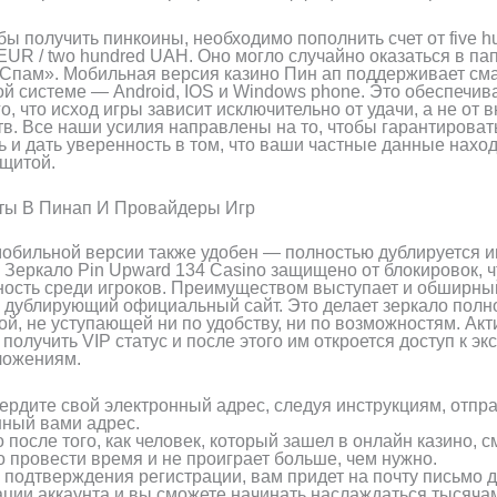
бы получить пинкоины, необходимо пополнить счет от five h
EUR / two hundred UAH. Оно могло случайно оказаться в па
Спам». Мобильная версия казино Пин ап поддерживает см
й системе — Android, IOS и Windows phone. Это обеспечив
о, что исход игры зависит исключительно от удачи, а не от 
в. Все наши усилия направлены на то, чтобы гарантироват
ь и дать уверенность в том, что ваши частные данные нахо
щитой.
ты В Пинап И Провайдеры Игр
мобильной версии также удобен — полностью дублируется 
 Зеркало Pin Upward 134 Casino защищено от блокировок, ч
ность среди игроков. Преимуществом выступает и обширны
 дублирующий официальный сайт. Это делает зеркало пол
ой, не уступающей ни по удобству, ни по возможностям. Ак
 получить VIP статус и после этого им откроется доступ к э
ложениям.
ердите свой электронный адрес, следуя инструкциям, отп
нный вами адрес.
 после того, как человек, который зашел в онлайн казино, 
о провести время и не проиграет больше, чем нужно.
 подтверждения регистрации, вам придет на почту письмо 
ации аккаунта и вы сможете начинать наслаждаться тысяча