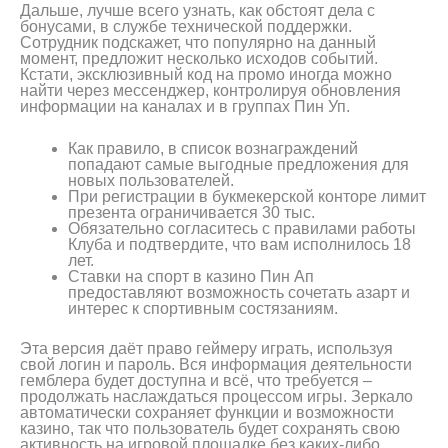
Дальше, лучше всего узнать, как обстоят дела с
бонусами, в службе технической поддержки.
Сотрудник подскажет, что популярно на данный
момент, предложит несколько исходов событий.
Кстати, эксклюзивный код на промо иногда можно
найти через мессенджер, контролируя обновления
информации на каналах и в группах Пин Уп.
Как правило, в список вознаграждений
попадают самые выгодные предложения для
новых пользователей.
При регистрации в букмекерской конторе лимит
презента ограничивается 30 тыс.
Обязательно согласитесь с правилами работы
Клуба и подтвердите, что вам исполнилось 18
лет.
Ставки на спорт в казино Пин Ап
предоставляют возможность сочетать азарт и
интерес к спортивным состязаниям.
Эта версия даёт право геймеру играть, используя
свой логин и пароль. Вся информация деятельности
гемблера будет доступна и всё, что требуется –
продолжать наслаждаться процессом игры. Зеркало
автоматически сохраняет функции и возможности
казино, так что пользователь будет сохранять свою
активность на игровой площадке без каких-либо