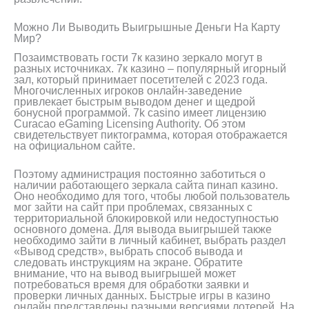
Можно Ли Выводить Выигрышные Деньги На Карту
Мир?
Позаимствовать гости 7к казино зеркало могут в
разных источниках. 7к казино – популярный игорный
зал, который принимает посетителей с 2023 года.
Многочисленных игроков онлайн-заведение
привлекает быстрым выводом денег и щедрой
бонусной программой. 7k casino имеет лицензию
Curacao eGaming Licensing Authority. Об этом
свидетельствует пиктограмма, которая отображается
на официальном сайте.
Поэтому администрация постоянно заботиться о
наличии работающего зеркала сайта пинап казино.
Оно необходимо для того, чтобы любой пользователь
мог зайти на сайт при проблемах, связанных с
территориальной блокировкой или недоступностью
основного домена. Для вывода выигрышей также
необходимо зайти в личный кабинет, выбрать раздел
«Вывод средств», выбрать способ вывода и
следовать инструкциям на экране. Обратите
внимание, что на вывод выигрышей может
потребоваться время для обработки заявки и
проверки личных данных. Быстрые игры в казино
онлайн представлены разными версиями лотерей. На