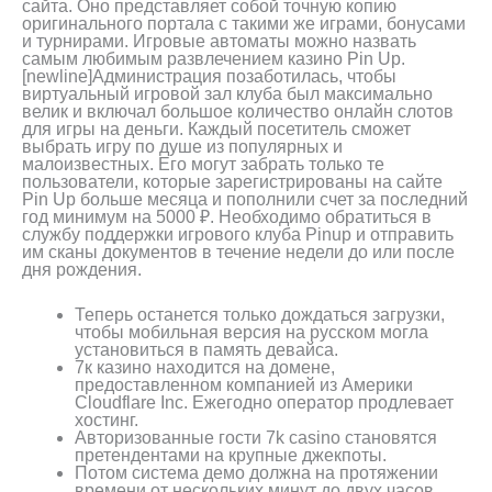
сайта. Оно представляет собой точную копию
оригинального портала с такими же играми, бонусами
и турнирами. Игровые автоматы можно назвать
самым любимым развлечением казино Pin Up.
[newline]Администрация позаботилась, чтобы
виртуальный игровой зал клуба был максимально
велик и включал большое количество онлайн слотов
для игры на деньги. Каждый посетитель сможет
выбрать игру по душе из популярных и
малоизвестных. Его могут забрать только те
пользователи, которые зарегистрированы на сайте
Pin Up больше месяца и пополнили счет за последний
год минимум на 5000 ₽. Необходимо обратиться в
службу поддержки игрового клуба Pinup и отправить
им сканы документов в течение недели до или после
дня рождения.
Теперь останется только дождаться загрузки,
чтобы мобильная версия на русском могла
установиться в память девайса.
7к казино находится на домене,
предоставленном компанией из Америки
Cloudflare Inc. Ежегодно оператор продлевает
хостинг.
Авторизованные гости 7k casino становятся
претендентами на крупные джекпоты.
Потом система демо должна на протяжении
времени от нескольких минут до двух часов