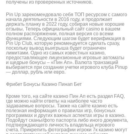
получены из проверенных источников.
Pin Up зарекомендовало себя ТОП ресурсом с самого
начала деятельности в 2016 году, и продолжает
держать планку в 2022 году, собирая новые хорошие
отзывы. Теперь официальный сайт casino в вашем
полном распоряжении, полная версия со всеми
функциями. Следующим шагом будет верификация в
Pin Up Club, которую рекомендуется сделать сразу,
поскольку вывод выигрыша будет ограничен
лимитами. Одно из самых известных казино,
предоставляющее лицензионные игровые автоматы
и щедрые бонусы – «Пин Ап». Валюта транзакций
выбирается при создании учетки игрового клуба Pinup
— доллар, рубль или евро.
Фрибет Бонусы Казино Пинап Бет
Кроме того, на сайте казино Пин Ап есть раздел FAQ,
где можно найти ответы на наиболее часто
задаваемые вопросы. Также на сайте казино есть
полезная информация о правилах игр, бонусных
программах и других важных аспектах игры в казино.
Подойдут сканы/фото паспорта либо иного документа,
подтверждающего личность владельца игрового
счета. Прикрепить фотографии игроки 7к казино могут