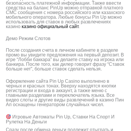
безопасность платежной информации. Также ввести
средства на баланс PinUp можно отправкой платного
СМС сообщения с номера российского или казахского
мобильного оператора. Любые бонусы Pin Up можно
использовать для ставок в любых развлечениях
казино
казино официальный сайт
.
Демо Режим Слотов
После создания счета в личном кабинете в разделе
промо вы увидите предложения на первый депозит. В
игре “Лобби баккара” вы делаете ставку на игрока или
банкира. После того, как дилер говорит фразу “Ставок
больше нет”, больше ставок сделать нельзя.
Оформление сайта Pin Up Casino выполнено в
черных и красных тонах. Вверху находятся кнопки
регистрации и входа в аккаунт, а также меню с
главными разделами и переключатель языка. Все
видео слоты и другие виды развлечений в казино Пин
Ап оснащены генератором случайных чисел.
Игровые Автоматы Pin Up, Ставки На Спорт И
Рулетка На Деньги
Сразу после обмена деньги подлежит отыграть и