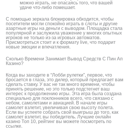
можно играть, не опасаясь того, что вашей
удаче что-либо помешает.
С помощью зеркала блокировка обходится, чтобы
посетители могли спокойно играть в слоты и другие
азартные игры на деньги с выводом. Площадка стала
популярной и заслужила уважение у многих опытных
игроков не только из-за игровых автоматов.
Присмотреться стоит и к формату live, что подарит
новые эмоции и впечатления.
Сколько Времени Занимает Вывод Средств С Пин Ап
Казино?
Когда вы заходите в “Лобби рулетки”, первое, что
бросается в глаза, это дилер, который предлагает вам
сделать ставку. У вас не так много времени, чтобы
принять решение, но это только подстегнет ваш
интерес к продолжению игры. Эта игра была создана
специально для поклонников всего, что связано с
небом, самолетами и авиацией. В начале игры
самолет взлетит, увеличивая свою высоту полета.
Если вы успеете собрать свой выигрыш до того, как
самолет взлетит, вы победитель. Лучшие онлайн
казино Топ 10, рейтинг вы можете посмотреть по
ссылке.