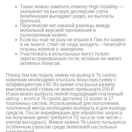
Также можно заметить отметку High Volatility —
указывает на высокую дисперсию слота
(комбинации выпадают редко, но выплаты
крупные).
Практически нет никакой разницы между
мобильной версией приложения и
полноценным казино.
Если вы ещё ни разу не играли в Пин Ап казино
и не знаете, стоит ли сюда заходить – почитайте
отзывы игроков о заведении.
Участвовать в розыгрышах могут только
зарегистрированные гости, которые не имеют
активных бонусов.
Перед тем как подать заявку на вывод в 7k casino,
новичкам необходимо отыграть бонусную сумму с
коэффициентом х30. Во время отыгрыша размер
максимальной ставки не может превышать 200 ₽.
Игрок может выбрать любой подходящий платежный
метод – всего в 7k casino доступно 11 валют и 17
платежных систем. Используемый для пополнения
платежный метод необходимо выбирать и для вывода
средств. После верификации для обработки запроса
на получение денег требуется 72 часа (в том числе с
учетом выходных). Живое казино 7k casino пользуется
особенным спросом среди любителей настольных
развлечений.