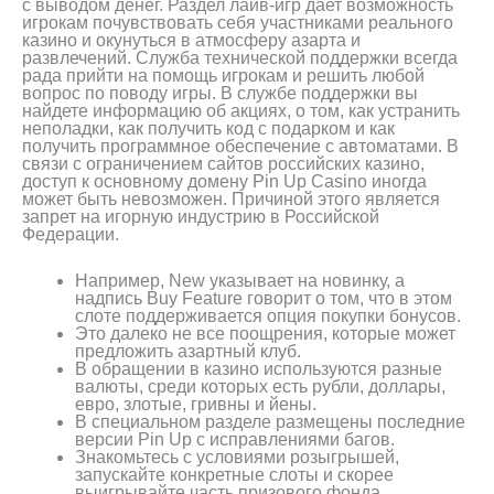
с выводом денег. Раздел лайв-игр дает возможность
игрокам почувствовать себя участниками реального
казино и окунуться в атмосферу азарта и
развлечений. Служба технической поддержки всегда
рада прийти на помощь игрокам и решить любой
вопрос по поводу игры. В службе поддержки вы
найдете информацию об акциях, о том, как устранить
неполадки, как получить код с подарком и как
получить программное обеспечение с автоматами. В
связи с ограничением сайтов российских казино,
доступ к основному домену Pin Up Casino иногда
может быть невозможен. Причиной этого является
запрет на игорную индустрию в Российской
Федерации.
Например, New указывает на новинку, а
надпись Buy Feature говорит о том, что в этом
слоте поддерживается опция покупки бонусов.
Это далеко не все поощрения, которые может
предложить азартный клуб.
В обращении в казино используются разные
валюты, среди которых есть рубли, доллары,
евро, злотые, гривны и йены.
В специальном разделе размещены последние
версии Pin Up с исправлениями багов.
Знакомьтесь с условиями розыгрышей,
запускайте конкретные слоты и скорее
выигрывайте часть призового фонда.