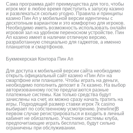
Сама программа даёт преимущества для того, чтобы
игрок мог в любое время приступить к запуску казино
и развлекаться сколько угодно. Правила и принципы
казино Пин Ап у мобильной версии идентичны с
десктопным вариантом и это комфортно для игроков.
Необходимо иметь возможность использовать онлайн
игровой зал на удобном переносном устройстве. Пин
Ап казино имеет в наличии отличную версию,
разработанную специально для гаджетов, а именно
планшетов и смартфонов.
Букмекерская Контора Пин Ап
Для доступа к мобильной версии сайта необходимо
открыть официальный сайт казино «Пин Ап» на
смартфоне или планшете. Чтобы играть на деньги,
необходимо пополнить депозит в 7к казино. На выбор
авторизованному гостю предлагаются разные
платежные системы. Как только средства будут
зачислены на счет, их можно сразу начать тратить на
игры. Подходящий размер ставки игрок 7k casino
выбирает по собственному усмотрению. [newline]В
первом случае регистрироваться и входить в личный
кабинет не обязательно. Участники системы клуба,
предпочитающие играть бесплатно, будут сильно
ограничены при обслуживании.