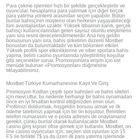
Para çekme işlemleri hızlı bir şekilde gerçekleştirilir ve
oyuncular, hesaplarına para yatırmak için diğer birçok
para yatırma yöntemi arasından seçim yapabilir. Bütün
bunlar bahisçinin müşterisi olan herkesin yaşayabileceği
tüm avantajlardan uzaktır. Yüksek itibarının kanıtı, gerçek
bahisçi kullanıcılarından gelen sayısız olumlu eleştirilerin
yanı sıra resmi derecelendirmelerdir. Ana hoş geldin
bonusunun yanı sıra, bahis şirketinin düzenli Mostbet
bonusları da bulunmaktadır ve tüm bölümleri etkiler.
Yüksek profilli spor etkinliklerine ve siber sporlara bahis
yapma, belirli casino oyunlarında iyileştirilmiş koşullar
gibi seçenekler sunar. Promosyonlara erişim için üst
menüde bulunan «Promosyonlar» düğmesine
tıklayabilirsiniz.
Mostbet Türkiye Kumarhanesine Kayıt Ve Giriş
Promosyon Kodları çeşitli spor bahisleri ve bahis siteleri
için mevcuttur, bu nedenle herhangi bir bahis oynamadan
önce en iyi fırsatları kontrol ettiğinizden emin olun.
Profilinizi doldurmak, hoşgeldin bonusu almak ve ilk
ödeme talebinizi yapmak için bir ön koşuldur. Belirtilen
telefon numarasını ve e-posta adresini de onaylamanız
gerekir, çünkü bunlar olarak kullanılacaktır Mostbet
casino giriş kişisel ofise girmek için kullanılır. Mostbet, on
line casino oyuncuları için, seçilen slot oyunları için 15
FS ile birlikte 7$ ya da üzeri ilk para yatırma işleminde