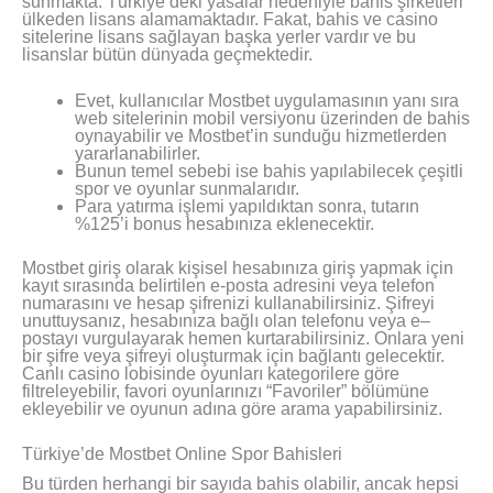
sunmakta. Türkiye’deki yasalar nedeniyle bahis şirketleri
ülkeden lisans alamamaktadır. Fakat, bahis ve casino
sitelerine lisans sağlayan başka yerler vardır ve bu
lisanslar bütün dünyada geçmektedir.
Evet, kullanıcılar Mostbet uygulamasının yanı sıra
web sitelerinin mobil versiyonu üzerinden de bahis
oynayabilir ve Mostbet’in sunduğu hizmetlerden
yararlanabilirler.
Bunun temel sebebi ise bahis yapılabilecek çeşitli
spor ve oyunlar sunmalarıdır.
Para yatırma işlemi yapıldıktan sonra, tutarın
%125’i bonus hesabınıza eklenecektir.
Mostbet giriş olarak kişisel hesabınıza giriş yapmak için
kayıt sırasında belirtilen e-posta adresini veya telefon
numarasını ve hesap şifrenizi kullanabilirsiniz. Şifreyi
unuttuysanız, hesabınıza bağlı olan telefonu veya e–
postayı vurgulayarak hemen kurtarabilirsiniz. Onlara yeni
bir şifre veya şifreyi oluşturmak için bağlantı gelecektir.
Canlı casino lobisinde oyunları kategorilere göre
filtreleyebilir, favori oyunlarınızı “Favoriler” bölümüne
ekleyebilir ve oyunun adına göre arama yapabilirsiniz.
Türkiye’de Mostbet Online Spor Bahisleri
Bu türden herhangi bir sayıda bahis olabilir, ancak hepsi