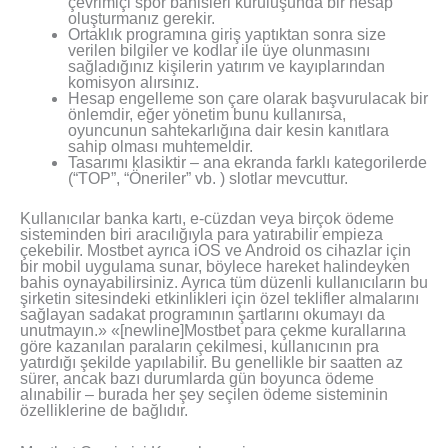
çevrimiçi spor bahisleri kuruluşunda bir hesap
oluşturmanız gerekir.
Ortaklık programına giriş yaptıktan sonra size
verilen bilgiler ve kodlar ile üye olunmasını
sağladığınız kişilerin yatırım ve kayıplarından
komisyon alırsınız.
Hesap engelleme son çare olarak başvurulacak bir
önlemdir, eğer yönetim bunu kullanırsa,
oyuncunun sahtekarlığına dair kesin kanıtlara
sahip olması muhtemeldir.
Tasarımı klasiktir – ana ekranda farklı kategorilerde
(“TOP”, “Öneriler” vb. ) slotlar mevcuttur.
Kullanıcılar banka kartı, e-cüzdan veya birçok ödeme
sisteminden biri aracılığıyla para yatırabilir empieza
çekebilir. Mostbet ayrıca iOS ve Android os cihazlar için
bir mobil uygulama sunar, böylece hareket halindeyken
bahis oynayabilirsiniz. Ayrıca tüm düzenli kullanıcıların bu
şirketin sitesindeki etkinlikleri için özel teklifler almalarını
sağlayan sadakat programının şartlarını okumayı da
unutmayın.» «[newline]Mostbet para çekme kurallarına
göre kazanılan paraların çekilmesi, kullanıcının pra
yatırdığı şekilde yapılabilir. Bu genellikle bir saatten az
sürer, ancak bazı durumlarda gün boyunca ödeme
alınabilir – burada her şey seçilen ödeme sisteminin
özelliklerine de bağlıdır.