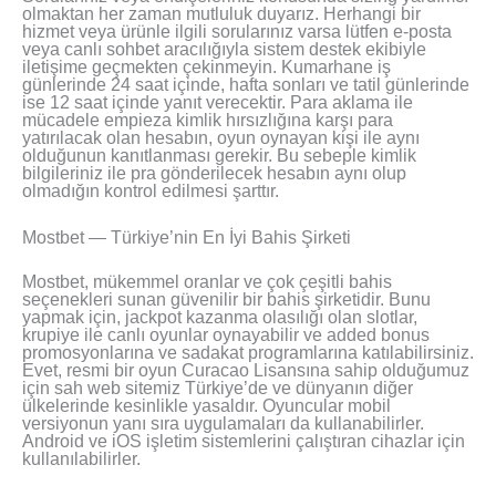
olmaktan her zaman mutluluk duyarız. Herhangi bir
hizmet veya ürünle ilgili sorularınız varsa lütfen e-posta
veya canlı sohbet aracılığıyla sistem destek ekibiyle
iletişime geçmekten çekinmeyin. Kumarhane iş
günlerinde 24 saat içinde, hafta sonları ve tatil günlerinde
ise 12 saat içinde yanıt verecektir. Para aklama ile
mücadele empieza kimlik hırsızlığına karşı para
yatırılacak olan hesabın, oyun oynayan kişi ile aynı
olduğunun kanıtlanması gerekir. Bu sebeple kimlik
bilgileriniz ile pra gönderilecek hesabın aynı olup
olmadığın kontrol edilmesi şarttır.
Mostbet — Türkiye’nin En İyi Bahis Şirketi
Mostbet, mükemmel oranlar ve çok çeşitli bahis
seçenekleri sunan güvenilir bir bahis şirketidir. Bunu
yapmak için, jackpot kazanma olasılığı olan slotlar,
krupiye ile canlı oyunlar oynayabilir ve added bonus
promosyonlarına ve sadakat programlarına katılabilirsiniz.
Evet, resmi bir oyun Curacao Lisansına sahip olduğumuz
için sah web sitemiz Türkiye’de ve dünyanın diğer
ülkelerinde kesinlikle yasaldır. Oyuncular mobil
versiyonun yanı sıra uygulamaları da kullanabilirler.
Android ve iOS işletim sistemlerini çalıştıran cihazlar için
kullanılabilirler.