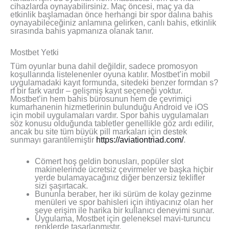
cihazlarda oynayabilirsiniz. Maç öncesi, maç ya da
etkinlik başlamadan önce herhangi bir spor dalına bahis
oynayabileceğiniz anlamına gelirken, canlı bahis, etkinlik
sırasında bahis yapmanıza olanak tanır.
Mostbet Yetki
Tüm oyunlar buna dahil değildir, sadece promosyon
koşullarında listelenenler oyuna katılır. Mostbet’in mobil
uygulamadaki kayıt formunda, sitedeki benzer formdan s?
rf bir fark vardır – gelişmiş kayıt seçeneği yoktur.
Mostbet’in hem bahis bürosunun hem de çevrimiçi
kumarhanenin hizmetlerinin bulunduğu Android ve iOS
için mobil uygulamaları vardır. Spor bahis uygulamaları
söz konusu olduğunda tabletler genellikle göz ardı edilir,
ancak bu site tüm büyük pill markaları için destek
sunmayı garantilemiştir
https://aviationtriad.com/
.
Cömert hoş geldin bonusları, popüler slot
makinelerinde ücretsiz çevirmeler ve başka hiçbir
yerde bulamayacağınız diğer benzersiz teklifler
sizi şaşırtacak.
Bununla beraber, her iki sürüm de kolay gezinme
menüleri ve spor bahisleri için ihtiyacınız olan her
şeye erişim ile harika bir kullanıcı deneyimi sunar.
Uygulama, Mostbet için geleneksel mavi-turuncu
renklerde tasarlanmıştır.