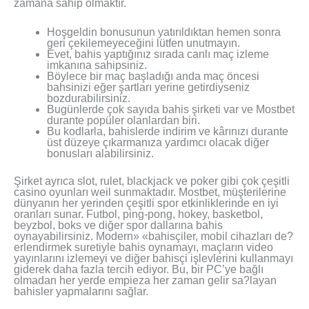
zamana sahip olmaktır.
Hoşgeldin bonusunun yatırıldıktan hemen sonra
geri çekilemeyeceğini lütfen unutmayın.
Evet, bahis yaptığınız sırada canlı maç izleme
imkanına sahipsiniz.
Böylece bir maç başladığı anda maç öncesi
bahsinizi eğer şartları yerine getirdiyseniz
bozdurabilirsiniz.
Bugünlerde çok sayıda bahis şirketi var ve Mostbet
durante popüler olanlardan biri.
Bu kodlarla, bahislerde indirim ve kârınızı durante
üst düzeye çıkarmanıza yardımcı olacak diğer
bonusları alabilirsiniz.
Şirket ayrıca slot, rulet, blackjack ve poker gibi çok çeşitli
casino oyunları weil sunmaktadır. Mostbet, müşterilerine
dünyanın her yerinden çeşitli spor etkinliklerinde en iyi
oranları sunar. Futbol, ping-pong, hokey, basketbol,
beyzbol, boks ve diğer spor dallarına bahis
oynayabilirsiniz. Modern» «bahisçiler, mobil cihazları de?
erlendirmek suretiyle bahis oynamayı, maçların video
yayınlarını izlemeyi ve diğer bahisçi işlevlerini kullanmayı
giderek daha fazla tercih ediyor. Bu, bir PC’ye bağlı
olmadan her yerde empieza her zaman gelir sa?layan
bahisler yapmalarını sağlar.