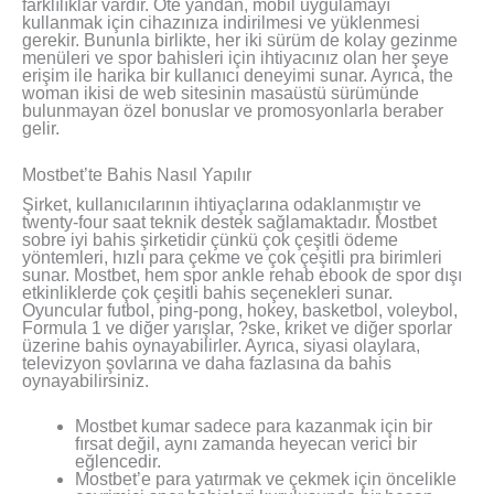
farklılıklar vardır. Öte yandan, mobil uygulamayı
kullanmak için cihazınıza indirilmesi ve yüklenmesi
gerekir. Bununla birlikte, her iki sürüm de kolay gezinme
menüleri ve spor bahisleri için ihtiyacınız olan her şeye
erişim ile harika bir kullanıcı deneyimi sunar. Ayrıca, the
woman ikisi de web sitesinin masaüstü sürümünde
bulunmayan özel bonuslar ve promosyonlarla beraber
gelir.
Mostbet’te Bahis Nasıl Yapılır
Şirket, kullanıcılarının ihtiyaçlarına odaklanmıştır ve
twenty-four saat teknik destek sağlamaktadır. Mostbet
sobre iyi bahis şirketidir çünkü çok çeşitli ödeme
yöntemleri, hızlı para çekme ve çok çeşitli pra birimleri
sunar. Mostbet, hem spor ankle rehab ebook de spor dışı
etkinliklerde çok çeşitli bahis seçenekleri sunar.
Oyuncular futbol, ping-pong, hokey, basketbol, voleybol,
Formula 1 ve diğer yarışlar, ?ske, kriket ve diğer sporlar
üzerine bahis oynayabilirler. Ayrıca, siyasi olaylara,
televizyon şovlarına ve daha fazlasına da bahis
oynayabilirsiniz.
Mostbet kumar sadece para kazanmak için bir
fırsat değil, aynı zamanda heyecan verici bir
eğlencedir.
Mostbet’e para yatırmak ve çekmek için öncelikle