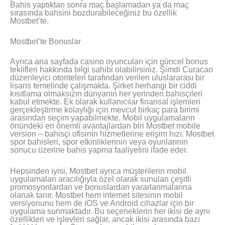
Bahis yaptıktan sonra maç başlamadan ya da maç
sırasında bahsini bozdurabileceğiniz bu özellik
Mostbet’te.
Mostbet’te Bonuslar
Ayrıca ana sayfada casino oyuncuları için güncel bonus
teklifleri hakkında bilgi sahibi olabilirsiniz. Şimdi Curacao
düzenleyici otoriteleri tarafından verilen uluslararası bir
lisans temelinde çalışmakta. Şirket herhangi bir ciddi
kısıtlama olmaksızın dünyanın her yerinden bahisçileri
kabul etmekte. Ek olarak kullanıcılar finansal işlemleri
gerçekleştirme kolaylığı için mevcut birkaç para birimi
arasından seçim yapabilmekte. Mobil uygulamaların
önündeki en önemli avantajlardan biri Mostbet mobile
version – bahisçi ofisinin hizmetlerine erişim hızı. Mostbet
spor bahisleri, spor etkinliklerinin veya oyunlarının
sonucu üzerine bahis yapma faaliyetini ifade eder.
Hepsinden iyisi, Mostbet ayrıca müşterilerin mobil
uygulamaları aracılığıyla özel olarak sunulan çeşitli
promosyonlardan ve bonuslardan yararlanmalarına
olanak tanır. Mostbet hem internet sitesinin mobil
versiyonunu hem de iOS ve Android cihazlar için bir
uygulama sunmaktadır. Bu seçeneklerin her ikisi de aynı
özellikleri ve işlevleri sağlar, ancak ikisi arasında bazı