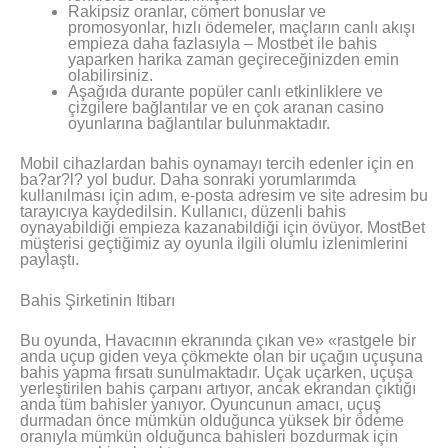
Rakipsiz oranlar, cömert bonuslar ve
promosyonlar, hızlı ödemeler, maçların canlı akışı
empieza daha fazlasıyla – Mostbet ile bahis
yaparken harika zaman geçireceğinizden emin
olabilirsiniz.
Aşağıda durante popüler canlı etkinliklere ve
çizgilere bağlantılar ve en çok aranan casino
oyunlarına bağlantılar bulunmaktadır.
Mobil cihazlardan bahis oynamayı tercih edenler için en
ba?ar?l? yol budur. Daha sonraki yorumlarımda
kullanılması için adım, e-posta adresim ve site adresim bu
tarayıcıya kaydedilsin. Kullanıcı, düzenli bahis
oynayabildiği empieza kazanabildiği için övüyor. MostBet
müşterisi geçtiğimiz ay oyunla ilgili olumlu izlenimlerini
paylaştı.
Bahis Şirketinin Itibarı
Bu oyunda, Havacının ekranında çıkan ve» «rastgele bir
anda uçup giden veya çökmekte olan bir uçağın uçuşuna
bahis yapma fırsatı sunulmaktadır. Uçak uçarken, uçuşa
yerleştirilen bahis çarpanı artıyor, ancak ekrandan çıktığı
anda tüm bahisler yanıyor. Oyuncunun amacı, uçuş
durmadan önce mümkün olduğunca yüksek bir ödeme
oranıyla mümkün olduğunca bahisleri bozdurmak için