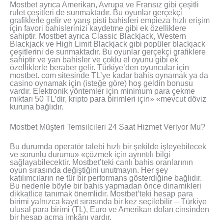
Mostbet ayrıca Amerikan, Avrupa ve Fransız gibi çeşitli
rulet çeşitleri de sunmaktadır. Bu oyunlar gerçekçi
grafiklerle gelir ve yarış pisti bahisleri empieza hızlı erişim
için favori bahislerinizi kaydetme gibi ek özelliklere
sahiptir. Mostbet ayrıca Classic Blackjack, Western
Blackjack ve High Limit Blackjack gibi popüler blackjack
çeşitlerini de sunmaktadır. Bu oyunlar gerçekçi grafiklere
sahiptir ve yan bahisler ve çoklu el oyunu gibi ek
özelliklerle beraber gelir. Türkiye’den oyuncular için
mostbet. com sitesinde TL’ye kadar bahis oynamak ya da
casino oynamak için (isteğe göre) hoş geldin bonusu
vardır. Elektronik yöntemler için minimum para çekme
miktarı 50 TL’dir, kripto para birimleri için» «mevcut döviz
kuruna bağlıdır.
Mostbet Müşteri Temsilcileri 24 Saat Hizmet Veriyor Mu?
Bu durumda operatör talebi hızlı bir şekilde işleyebilecek
ve sorunlu durumu» «çözmek için ayrıntılı bilgi
sağlayabilecektir. Mostbet’teki canlı bahis oranlarının
oyun sırasında değiştiğini unutmayın. Her şey
katılımcıların ne tür bir performans gösterdiğine bağlıdır.
Bu nedenle böyle bir bahis yapmadan önce dinamikleri
dikkatlice tanımak önemlidir. Mostbet’teki hesap para
birimi yalnızca kayıt sırasında bir kez seçilebilir – Türkiye
ulusal para birimi (TL), Euro ve Amerikan doları cinsinden
bir hesap açma imkânı vardır.