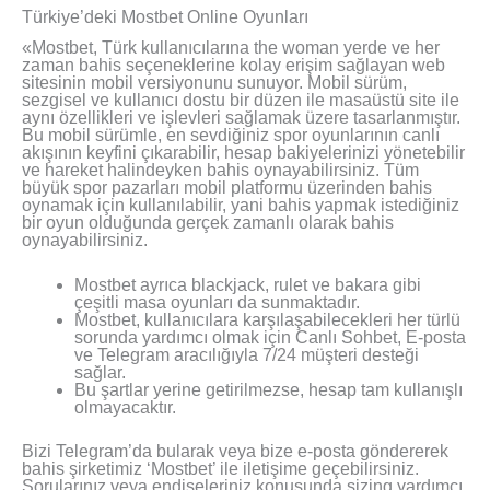
Türkiye’deki Mostbet Online Oyunları
«Mostbet, Türk kullanıcılarına the woman yerde ve her
zaman bahis seçeneklerine kolay erişim sağlayan web
sitesinin mobil versiyonunu sunuyor. Mobil sürüm,
sezgisel ve kullanıcı dostu bir düzen ile masaüstü site ile
aynı özellikleri ve işlevleri sağlamak üzere tasarlanmıştır.
Bu mobil sürümle, en sevdiğiniz spor oyunlarının canlı
akışının keyfini çıkarabilir, hesap bakiyelerinizi yönetebilir
ve hareket halindeyken bahis oynayabilirsiniz. Tüm
büyük spor pazarları mobil platformu üzerinden bahis
oynamak için kullanılabilir, yani bahis yapmak istediğiniz
bir oyun olduğunda gerçek zamanlı olarak bahis
oynayabilirsiniz.
Mostbet ayrıca blackjack, rulet ve bakara gibi
çeşitli masa oyunları da sunmaktadır.
Mostbet, kullanıcılara karşılaşabilecekleri her türlü
sorunda yardımcı olmak için Canlı Sohbet, E-posta
ve Telegram aracılığıyla 7/24 müşteri desteği
sağlar.
Bu şartlar yerine getirilmezse, hesap tam kullanışlı
olmayacaktır.
Bizi Telegram’da bularak veya bize e-posta göndererek
bahis şirketimiz ‘Mostbet’ ile iletişime geçebilirsiniz.
Sorularınız veya endişeleriniz konusunda sizing yardımcı