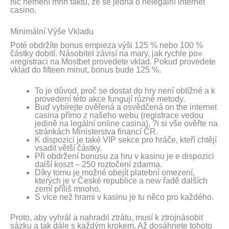
nic nemění mhh faktu, že se jedná o nelegální internet
casino.
Minimální Výše Vkladu
Poté obdržíte bonus empieza výši 125 % nebo 100 %
částky dobití. Násobitel závisí na mary, jak rychle po»
«registraci na Mostbet provedete vklad. Pokud provedete
vklad do fifteen minut, bonus bude 125 %.
To je důvod, proč se dostat do hry není obtížné a k
provedení této akce fungují různé metody.
Buď vybírejte ověřená a osvědčená on the internet
casina přímo z našeho webu (registrace vedou
jedině na legální online casina), ?i si vše ověřte na
stránkách Ministerstva financí ČR.
K dispozici je také VIP sekce pro hráče, kteří chtějí
vsadit větší částky.
Při obdržení bonusu za hru v kasinu je e dispozici
další koszt – 250 roztočení zdarma.
Díky tomu je možné obejít platební omezení,
kterých je v České republice a new řadě dalších
zemí příliš mnoho.
S více než hrami v kasinu je tu něco pro každého.
Proto, aby vyhrál a nahradil ztrátu, musí k ztrojnásobit
sázku a tak dále s každým krokem. Až dosáhnete tohoto