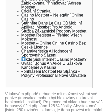
Zablokována Přihlašovací Adresa
Mostbet
Oficiální Stránka
Casino Mostbet – Nelegální Online
Casino
Stáhněte Dans Le Cas Où Mobilní
Aplikaci Mostbet Pro Android
Služba Zákaznické Podpory Mostbet
Mostbet Register – Přehled Všech
Možností
Mostbet – Online Online Casino Bez
České Licence
Charakteristika A Hodnocení
Sportovního Sázení
kde Sídlí Internet Casino Mostbet?
Uvítací Bonus An Akce U Sázkové
Kanceláře A Kasina
«přihlášení Mostbet Na Stránku –
Pokyny Professional Nové Uživatele
V takovém případě nebudete mít možnost vybrat své
peníze (transakce mohou být blokovány na úrovni
bankovních institucí). Po provedení vkladu bude na váš
bonusový účet připsáno 125 % částky. Abyste» «měli
jistotu 250 roztočení zdarma, je třeba provést minimální