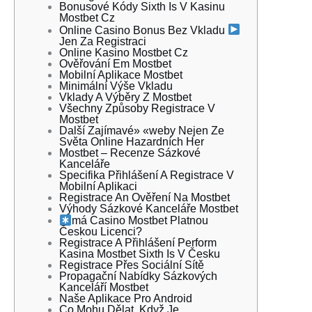
Bonusové Kódy Sixth Is V Kasinu
Mostbet Cz
Online Casino Bonus Bez Vkladu
Jen Za Registraci
Online Kasino Mostbet Cz
Ověřování Em Mostbet
Mobilní Aplikace Mostbet
Minimální Výše Vkladu
Vklady A Výběry Z Mostbet
Všechny Způsoby Registrace V
Mostbet
Další Zajímavé» «weby Nejen Ze
Světa Online Hazardních Her
Mostbet – Recenze Sázkové
Kanceláře
Specifika Přihlášení A Registrace V
Mobilní Aplikaci
Registrace An Ověření Na Mostbet
Výhody Sázkové Kanceláře Mostbet
má Casino Mostbet Platnou
Českou Licenci?
Registrace A Přihlášení Perform
Kasina Mostbet Sixth Is V Česku
Registrace Přes Sociální Sítě
Propagační Nabídky Sázkových
Kanceláří Mostbet
Naše Aplikace Pro Android
Co Mohu Dělat, Když Je