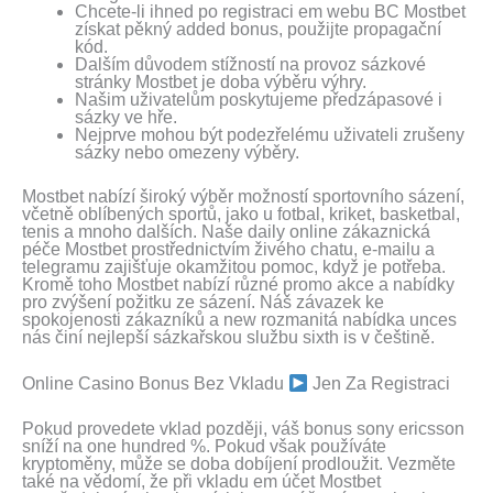
Chcete-li ihned po registraci em webu BC Mostbet
získat pěkný added bonus, použijte propagační
kód.
Dalším důvodem stížností na provoz sázkové
stránky Mostbet je doba výběru výhry.
Našim uživatelům poskytujeme předzápasové i
sázky ve hře.
Nejprve mohou být podezřelému uživateli zrušeny
sázky nebo omezeny výběry.
Mostbet nabízí široký výběr možností sportovního sázení,
včetně oblíbených sportů, jako u fotbal, kriket, basketbal,
tenis a mnoho dalších. Naše daily online zákaznická
péče Mostbet prostřednictvím živého chatu, e-mailu a
telegramu zajišťuje okamžitou pomoc, když je potřeba.
Kromě toho Mostbet nabízí různé promo akce a nabídky
pro zvýšení požitku ze sázení. Náš závazek ke
spokojenosti zákazníků a new rozmanitá nabídka unces
nás činí nejlepší sázkařskou službu sixth is v češtině.
Online Casino Bonus Bez Vkladu
Jen Za Registraci
Pokud provedete vklad později, váš bonus sony ericsson
sníží na one hundred %. Pokud však používáte
kryptoměny, může se doba dobíjení prodloužit. Vezměte
také na vědomí, že při vkladu em účet Mostbet