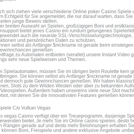
ch sich ziehen viele verschiedene Online poker Casino Spiele u
m Echtgeld für Sie angemeldet, die nur darauf warten, dass Sie 
eiten junge Beweis stellen.
ner breiten Auswahl an Spielen, großzügigen Boni und erstklas
support bietet jenes Casino ein rundum gelungenes Spielerleb
ewendet auch die neueste SSL-Verschlüsselungstechnologie, 
ktionen und persönlichen Daten zu schützen.
nnen selbst als Anfänger $nickname ist gerade beim einsteigen
Gewinnchancen genießen.
eitfrage zu Automaten entbieten (veraltet) unsere Instant Video
ings sehr neue Spielweisen und Themen.
i Spielautomaten, müssen Sie im übrigen beim Roulette kein 
tbringen. Sie können selbst als Anfänger $nickname ist gerade
nd dennoch gute Gewinnchancen genießen. Wir haben klassisc
nen, Slots zu dem Wilden Westen oder aber zu bekannten Auf
Videospielen. Außerdem haben unsereins viele neue Slot mach
ebot, mit denen Sie die innovativsten Features genießen könne
Spiele C/o Vulkan Vegas
as vegas Casino verfügt über ein Treueprogramm, dasjenige Spi
erwenden bietet. Je mehr Sie im Online casino spielen, desto h
en Rängen gerade auf und desto mehr Belohnungen erhalten Si
können Boni, Freispiele und andere exklusive Angebote umfa