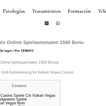
Patologías
Tratamientos
Formación
Tel
ots Online Spielautomaten 1500 Bonu
De login
/ Por
CEMAYC
 Online Spielautomaten 1500 Bonus
g Und Autorisierung Im Vulkan Vegas Casino
Content
e Casino Spiele C/o Vulkan Vegas
ortgewinn Spiele
kan Vegas Boni