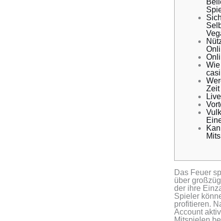
Beli
Spi
Sich
Selb
Veg
Nüt
Onl
Onli
Wie 
cas
Wer
Zeit
Live
Vort
Vul
Ein
Kan
Mits
Das Feuer sp
über großzüg
der ihre Einz
Spieler könn
profitieren. 
Account akti
Mitspielen b