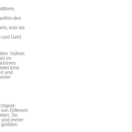
ttform,
within den
ent, was sie
n und Geld
nden. Vulkan
als im
passives
etet eine
en und
ieler
chtgeld-
von Different
eten. So
n und immer
 größten