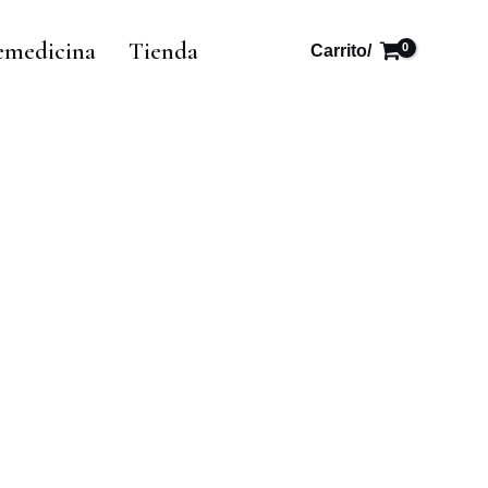
emedicina
Tienda
Carrito/