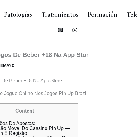
Patologías
Tratamientos
Formación
Tel
Jogos De Beber +18 Na App Stor
CEMAYC
os De Beber +18 Na App Store
o Jogue Online Nos Jogos Pin Up Brazil
Content
ões De Apostas:
são Móvel Do Cassino Pin Up —
n E Registro