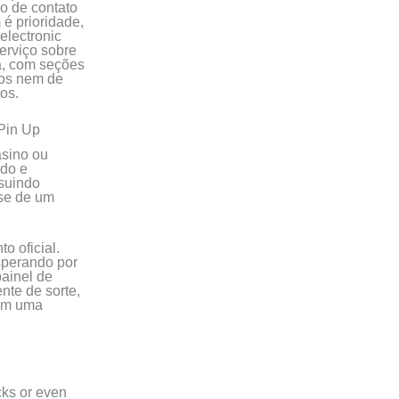
o de contato
é prioridade,
electronic
serviço sobre
da, com seções
dos nem de
os.
Pin Up
asino ou
ado e
ssuindo
ise de um
o oficial.
esperando por
painel de
nte de sorte,
com uma
cks or even