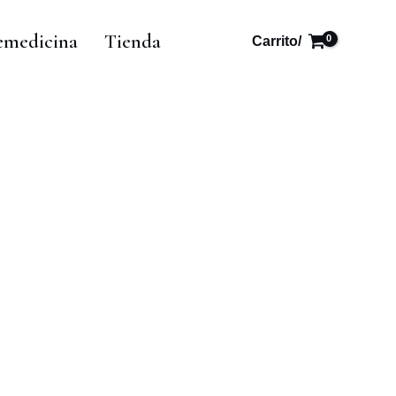
emedicina
Tienda
Carrito/