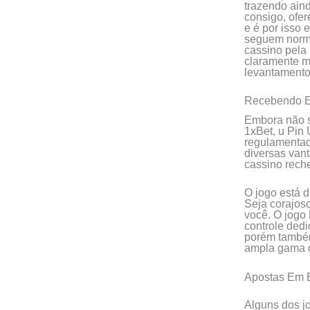
trazendo ain
consigo, ofe
e é por isso 
seguem normas
cassino pela 
claramente m
levantamento
Recebendo E
Embora não s
1xBet, u Pin
regulamentad
diversas vant
cassino rech
O jogo está d
Seja corajoso
você. O jogo 
controle ded
porém também
ampla gama 
Apostas Em 
Alguns dos jo