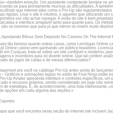
da» «também emoção. Um assistente competente sempre no an
recendo-se para prontamente muchas as dificuldades. A também 
escolhido que internet sites como o Pin-Up são regulamentados 
 rígidas. Usar o site é intuitivo, e aqueles que utilizando um 
primeira vez vão achar navegar. A visão do site é bem projeta
arcadas e interface amigável tanto para quanto para. Os méto
 são os mesmos que para já que menor os inserir muito depósit
 Apostando Bônus Sem Depósito No Cassino On The Internet 
eja tão famoso quanto outras casas, como LeoVegas Online c
 Up Online casino vem ganhando um público brasileiro. Licenci
o em Curaçao, trata-se sobre um site confiável e moderno, po
agens e incentivos para ze divertir online. Que tal conferir anál
eado de jogos de cartas e de mesas diferenciados?
isponível pra você no catálogo Pin-Up antes ainda do lançament
 – Gráficos e animações legais no estilo de Fruit Ninja estão 
Pin-Up Aviator apresenta interface e controles específicos, um 
icado e recursos próprios, sendo considerado um jogo não some
 de estratégia. É, de acontecimento, uma lista interessante, 
de opções em cada alguma das seções.»
Esportes
gos que você encontra nesta seção do internet site incluem Ja