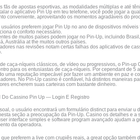
s fãs de apostas esportivas, as modalidades múltiplas e até têni
talar o aplicativo Pin Up em teu telefone, você pode jogar a qua
o conveniente, aproveitando os momentos agradáveis do pro
 usuários preferem jogar Pin Up no ano de dispositivos móveis 
ciona o conforto necessário.
ntes de muitos países podem jogar no Pin-Up, incluindo Brasil,
, Austrália at the muitos outros países.
adores nas revisões notam certas falhas dos aplicativos de cas
.
 de caça-níqueis clássicos, de vídeo ou progressivos, o Pin-up 
ntro para os entusiastas de caça-níqueis. Por cependant de 5 
do uma reputação impecável por fazer um ambiente en paz e co
adores. No Pin-Up casino é confiável, há distintos maneiras pa
ores encherem suas carteiras com bastante dinheiro.
 Do Cassino Pin Up — Login E Registro
oal, o usuário encontrará um formulário distinct para enviar u
esta seção a preocupação da Pin-Up. Casino os detalhes e a s
user interface simples e software program avançado ajudam a gr
ento da operadora.
que preferem a live com crupiês reais, a great opção também d