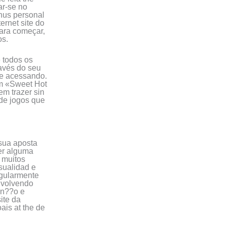
ar-se no
nus personal
ernet site do
Para começar,
os.
 todos os
ravés do seu
be acessando.
um «Sweet Hot
m trazer sin
de jogos que
 sua aposta
her alguma
 muitos
sualidad e
egularmente
nvolvendo
un??o e
ite da
ais at the de