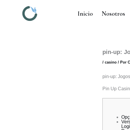
Ir
al
contenido
Inicio
Nosotros
‎pin-up: 
/
casino
/ Por
‎pin-up: Jog
Pin Up Casin
Opç
Ver
Logi