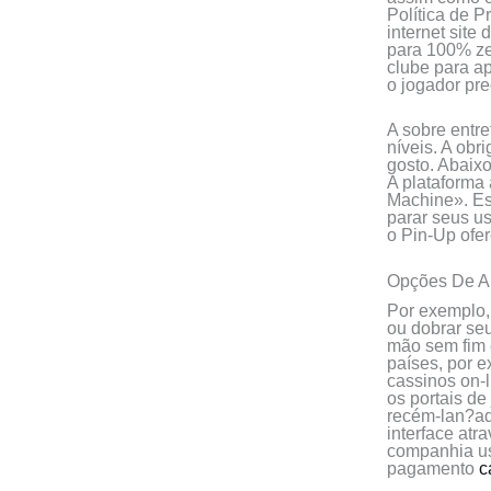
Política de P
internet sit
para 100% zer
clube para ap
o jogador prec
A sobre entr
níveis. A obr
gosto. Abaix
A plataforma
Machine». Es
parar seus u
o Pin-Up ofer
Opções De A
Por exemplo, 
ou dobrar seu
mão sem fim 
países, por e
cassinos on-
os portais d
recém-lan?ad
interface atr
companhia us
pagamento
c