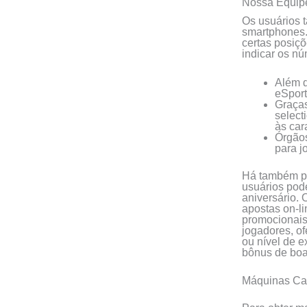
Nossa Equip
Os usuários 
smartphones.
certas posiç
indicar os nú
Além d
eSport
Graças
select
às car
Órgãos
para j
Há também pr
usuários pod
aniversário. 
apostas on-li
promocionais
jogadores, of
ou nível de 
bônus de boa
Máquinas Caç