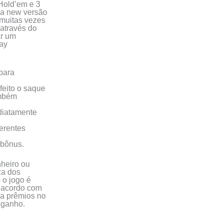
 Hold’em e 3
a a new versão
 muitas vezes
 através do
ar um
lay
para
feito o saque
ambém
diatamente
ferentes
 bônus.
nheiro ou
za dos
 o jogo é
e acordo com
ra prêmios no
 ganho.