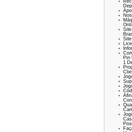
Rec
Dep
Apo
Nos
Máq
Onl
Site
Bras
Site
Lic
Inf
Com
Pin 
1 D
Pro
Cli
Jog
Sup
Jog
Cód
Afin
Con
Qua
Car
Jog
Cas
Pos
Faç