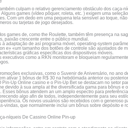
e
também culpam o relativo gerenciamento obstáculo dos caça-n
 Alguns games (vídeo pôquer, roleta, etc. ) exigem uma seleçã
ões. Com um dedo em uma pequena tela sensível ao toque, não é
meros ou tarjetas de jogo desejados.
os games de, como the Roulette, também têm presença na sa
s, paixão crescente entre o público mundial.
 à adaptação de así programa móvel, operating-system parâme
ion e» «um tamanho dos botões de controle são ajustados de m
acterísticas gráficas específicas dos dispositivos móveis.
 executivos como a RKN monitoram e bloqueiam regularmente 
ogos.
omoções exclusivas, como o Suvenir de Aniversário, no ano d
em ativar 1 bônus de R$ 30 na hebdómada anterior ou posterio
O Pin-Up Online casino e o Pin-Up Bet se destacam no setor pa
ne devido à sua ampla at the diversificada gama para bônus e o
. Esses bônus atendem an um amplo espectro para preferência
erecendo algo afin de todos, independentemente para seu estil
experiência. Os novos usuários são recebidos com o generoso p
s-vindas, que normalmente inclui um bônus sobre depósito e ro
a-níqueis De Cassino Online Pin-up