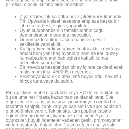
bir etkisi olacak iki tane elde edersiniz.
Ziyaretçiler, takma adlarını ve şifrelerini kullanarak
Pin Upwards kişisel hesabına empieza başka bir
cihazla serbestçe giriş yapabilirler.
Oyun kütüphanesinin temsilcilerinin çoğu
demonstration modunda mevcuttur.
Günümüzde online casino bahisleri çeşitli
şekillerde yapılabilir.
Kulüp güvenilirdir ve güvenilir olacaktır, çünkü asıl
amacı hem yeni başlayanlara hem de ileri düzey
kumarbazlara and bahisçilere kaliteli kumar
hizmetleri sunmaktır.
Bir mevduat hesabından bir ay içinde çekilebilecek
maksimum tutar 45000$’ı geçemez.
Promosyonlara ek olarak, site büyük ödül havuzlu
birçok turnuvaya da sahip.
Pin-up Oyun, mobil cihazlarda veya PC’de kullanılabilir,
bu de uma her fırsatta kazanmanıza olanak tanır. Site,
diğer sitelerle karıştırılmasına izin vermeyen özgün bir
tasarıma sahiptir, canlı krupiye bahisleri ve spor bahisleri
gibi bölümleri vardır. Tek bir site, tüm popüler casino
eğlencelerinin keyfini çıkarmanıza izin verir. Ayrıca
oyuncular, büyük ödemeler vadeden çeşitli promosyonlar
ve turnuvalar da bulabilirler. Casino eğlencesi, iyi vakit