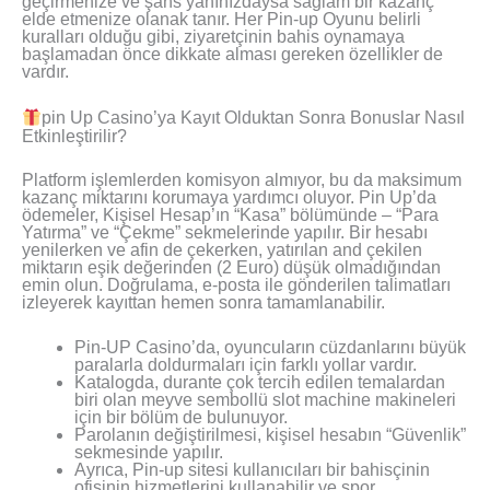
geçirmenize ve şans yanınızdaysa sağlam bir kazanç
elde etmenize olanak tanır. Her Pin-up Oyunu belirli
kuralları olduğu gibi, ziyaretçinin bahis oynamaya
başlamadan önce dikkate alması gereken özellikler de
vardır.
pin Up Casino’ya Kayıt Olduktan Sonra Bonuslar Nasıl
Etkinleştirilir?
Platform işlemlerden komisyon almıyor, bu da maksimum
kazanç miktarını korumaya yardımcı oluyor. Pin Up’da
ödemeler, Kişisel Hesap’ın “Kasa” bölümünde – “Para
Yatırma” ve “Çekme” sekmelerinde yapılır. Bir hesabı
yenilerken ve afin de çekerken, yatırılan and çekilen
miktarın eşik değerinden (2 Euro) düşük olmadığından
emin olun. Doğrulama, e-posta ile gönderilen talimatları
izleyerek kayıttan hemen sonra tamamlanabilir.
Pin-UP Casino’da, oyuncuların cüzdanlarını büyük
paralarla doldurmaları için farklı yollar vardır.
Katalogda, durante çok tercih edilen temalardan
biri olan meyve sembollü slot machine makineleri
için bir bölüm de bulunuyor.
Parolanın değiştirilmesi, kişisel hesabın “Güvenlik”
sekmesinde yapılır.
Ayrıca, Pin-up sitesi kullanıcıları bir bahisçinin
ofisinin hizmetlerini kullanabilir ve spor