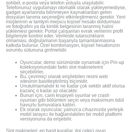
sohbet, e-posta veya telefon yoluyla ulaşılabilir.
Telefonunuz uygulamayı otomatik olarak yükleyemediyse,
gadget ayarlarında bilinmeyen kaynaklardan gelen
dosyaları tanıma seçeneğini etkinleştirmeniz gerekir. Yeni
müşterinin w tamtym miejscu kişisel hesabı doldurması
ve fotoğrafını ya da kimlik belgesinin taranmış halini
yüklemesi gerekir. Portal çalışanları evrak verilerini profil
bilgileriyle kontrol eder. Verilerde tutarsızlıkların
olmaması, doğrulamanın başarıyla tamamlanmasına
katkıda bulunur. Özel kombinasyon, kişisel hesabınızın
sorumlu sütununa girilmelidir.
Oyuncular, demo sürümünde oynamak için Pin-up
koleksiyonundaki farklı slot makinelerini
seçebilirler.
Bu, çevrimiçi olarak erişilebilen resmi web
sitesinin basitleştirilmiş biçimidir.
Unutulmamalıdır ki ne kadar çok sektör aktif olursa
kazanç o kadar az olacaktır.
Bunun için, canlı krupiyeli oyunlar ve crash
oyunları gibi bölümleri seçin veya maksimum ödül
havuzlu turnuvalara katılın.
Ek olarak oyuncular, yalnızca cihazınızda yerleşik
mobil tarayıcı ile bağlanılabilen bir mobil platform
versiyonuna da erişebilir.
Slot makineleri; en basit kurallar, ilgi çekici oyun