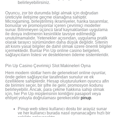
belirleyebilirsiniz.
Oyuncu, zor bir durumda bilgi almak için doğrudan
üreticiyle iletişime geçme olanağına sahiptir.
Microgaming, birleştirilmiş ikramiyeler, harika tasarımlar,
bonuslar ve promosyonlar içeren çevrimiçi modeller
sunar. Bilinmeyen üçüncü taraf kaynaklardan uygulama
ile dosya indirmenin kesinlikle tavsiye edilmediği
unutulmamalıdır. Yetenekler açısından, uygulama pratik
olarak tarayıcı sürümünden daha düşük değildir. Sitenin
alt kısmı yasal bilgiler de dahil olmak üzere önemli bilgiler
içermektedir. Bunlar Pin Up online casino belgeleri,
sağlayıcıların listesi ve desteklenen ödeme sistemleridir.
Pin Up Casino Çevrimiçi Slot Makineleri Oyna
Hem modern slotlar hem de geleneksel online oyunlar,
önde gelen sağlayıcılar tarafından sunulur ve ek
özelliklere sahiplerdir. Hesap oluşturulurken oyuncu afin
de birimini seçer, bir şifre ile gelir, promosyon kodunu
belirleyebilir. Ancak, para çekme hakkına sahip olmak
için, her Pın Up müşterisinin kimliğini pasaport veya
ehliyet yoluyla doğrulaması gerekecektir
pinup
.
Pinup web sitesi kullanıcı dostu bir arayüz sunar
ve her kullanıcı burada nasıl oynanacağını hızlı bir