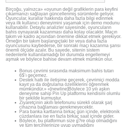
Birçoğu, yalnızca» «oyunun değil grafiklerin para keyfini
çıkarmanızı sağlayan güncellenmiş sürümlerle geliyor.
Oyuncular, kurallar hakkında daha fazla bilgi edinmek
veya ilk kullanıcı deneyimini yaşamak için demo modunu
kullanabilir. Detaylu analizler sayesinde, oyuncuların
bahis oynayarak kazanması daha kolay olacaktır. Maçın
takım ve kadro açısından önemine dikkat etmek gerekiyor.
Örneğin bir takım başlangıçtaki bir veya daha fazla
oyuncusunu kaybederse, bir sonraki maçı kazanma şansı
önemli ölçüde azalır. Bu sayede, sitenin sistem
nedenlerle kullanılamadığı bir durumda engellemeyi
aşmak ve böylece bahise devam etmek mümkün olur.
Bonus çevrimi sırasında maksimum bahis tutarı
6$’ı geçemez.
Destek hattı ile iletişime geçerek, çevrimiçi modda
kayıt ya da doğrulama özelliklerini öğrenmek
mümkündür.» «[newline]Böylece 10 yılı aşkın
deneyime sahip Pin Up platformu kendisini olumlu
bir şekilde kurmuştur.
Ziyaretçinin akıllı telefonunu sürekli olarak şarj
cihazına bağlaması gerekmeyecektir.
Para banka kartlarına birkaç gün içinde, elektronik
cüzdanlara ise en fazla birkaç saat içinde gider.
Böylece, bu platformun size g?re olup olmadığını
ve tüm tercihlerinize uyup uymadığını