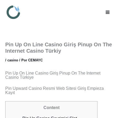
Ir
al
contenido
Pin Up On Line Casino Giriş Pinup On The
Internet Casino Türkiy
/
casino
/ Por
CEMAYC
Pin Up On Line Casino Giriş Pinup On The Internet
Casino Türkiye
Pin Upward Casino Resmi Web Sitesi Giriş Empieza
Kayıt
Content