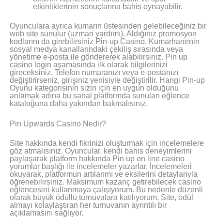
etkinliklerinin sonuçlarına bahis oynayabilir.
Oyunculara ayrıca kumarın üstesinden gelebileceğiniz bir
web site sunulur (uzman yardımı). Aldığınız promosyon
kodlarını da girebilirsiniz Pin-up Casino. Kumarhanenin
sosyal medya kanallarındaki çekiliş sırasında veya
yönetime e-posta ile göndererek alabilirsiniz. Pin up
casino login aşamasında ilk olarak bilgilerinizi
gireceksiniz. Telefon numaranızı veya e-postanızı
değiştirirseniz, girişiniz yenisiyle değiştirilir. Hangi Pin-up
Oyunu kategorisinin sizin için en uygun olduğunu
anlamak adına bu sanal platformda sunulan eğlence
kataloğuna daha yakından bakmalısınız.
Pin Upwards Casino Nedir?
Site hakkında kendi fikrinizi oluşturmak için incelemelere
göz atmalısınız. Oyuncular, kendi bahis deneyimlerini
paylaşarak platform hakkında Pin up on line casino
yorumlar başlığı ile incelemeler yazarlar. İncelemeleri
okuyarak, platformun artılarımı ve eksilerini detaylarıyla
öğrenebilirsiniz. Maksimum kazanç getirebilecek casino
eğlencesini kullanmaya çalışıyorum. Bu nedenle düzenli
olarak büyük ödüllü turnuvalara katılıyorum. Site, ödül
almayı kolaylaştıran her turnuvanın ayrıntılı bir
açıklamasını sağlıyor.