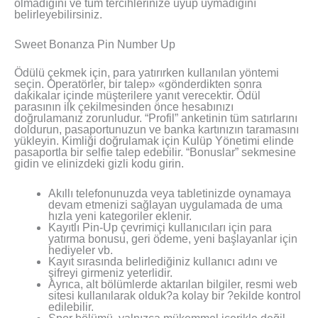
olmadığını ve tüm tercihlerinize uyup uymadığını
belirleyebilirsiniz.
Sweet Bonanza Pin Number Up
Ödülü çekmek için, para yatırırken kullanılan yöntemi
seçin. Operatörler, bir talep» «gönderdikten sonra
dakikalar içinde müşterilere yanıt verecektir. Ödül
parasının ilk çekilmesinden önce hesabınızı
doğrulamanız zorunludur. “Profil” anketinin tüm satırlarını
doldurun, pasaportunuzun ve banka kartınızın taramasını
yükleyin. Kimliği doğrulamak için Kulüp Yönetimi elinde
pasaportla bir selfie talep edebilir. “Bonuslar” sekmesine
gidin ve elinizdeki gizli kodu girin.
Akıllı telefonunuzda veya tabletinizde oynamaya
devam etmenizi sağlayan uygulamada de uma
hızla yeni kategoriler eklenir.
Kayıtlı Pin-Up çevrimiçi kullanıcıları için para
yatırma bonusu, geri ödeme, yeni başlayanlar için
hediyeler vb.
Kayıt sırasında belirlediğiniz kullanıcı adını ve
şifreyi girmeniz yeterlidir.
Ayrıca, alt bölümlerde aktarılan bilgiler, resmi web
sitesi kullanılarak olduk?a kolay bir ?ekilde kontrol
edilebilir.