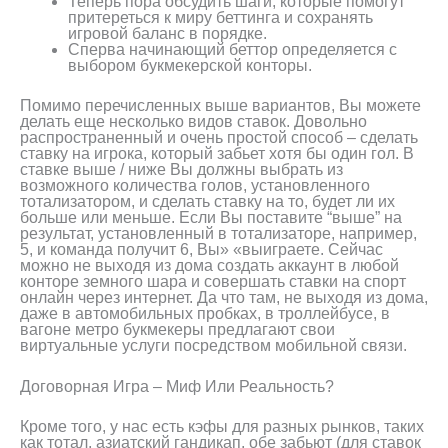
Теперь пора обсудить шаги, которые помогут
притереться к миру беттинга и сохранять
игровой баланс в порядке.
Сперва начинающий беттор определяется с
выбором букмекерской конторы.
Помимо перечисленных выше вариантов, Вы можете
делать еще несколько видов ставок. Довольно
распространенный и очень простой способ – сделать
ставку на игрока, который забьет хотя бы один гол. В
ставке выше / ниже Вы должны выбрать из
возможного количества голов, установленного
тотализатором, и сделать ставку на то, будет ли их
больше или меньше. Если Вы поставите “выше” на
результат, установленный в тотализаторе, например,
5, и команда получит 6, Вы» «выиграете. Сейчас
можно не выходя из дома создать аккаунт в любой
конторе земного шара и совершать ставки на спорт
онлайн через интернет. Да что там, не выходя из дома,
даже в автомобильных пробках, в троллейбусе, в
вагоне метро букмекеры предлагают свои
виртуальные услуги посредством мобильной связи.
Договорная Игра – Миф Или Реальность?
Кроме того, у нас есть кэфы для разных рынков, таких
как тотал, азиатский гандикап, обе забьют (для ставок