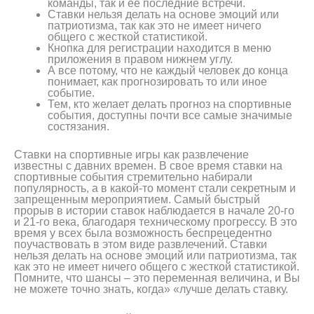
команды, так и её последние встречи.
Ставки нельзя делать на основе эмоций или
патриотизма, так как это не имеет ничего
общего с жесткой статистикой.
Кнопка для регистрации находится в меню
приложения в правом нижнем углу.
А все потому, что не каждый человек до конца
понимает, как прогнозировать то или иное
событие.
Тем, кто желает делать прогноз на спортивные
события, доступны почти все самые значимые
состязания.
Ставки на спортивные игры как развлечение
известны с давних времен. В свое время ставки на
спортивные события стремительно набирали
популярность, а в какой-то момент стали секретным и
запрещенным мероприятием. Самый быстрый
прорыв в истории ставок наблюдается в начале 20-го
и 21-го века, благодаря техническому прогрессу. В это
время у всех была возможность беспрецедентно
поучаствовать в этом виде развлечений. Ставки
нельзя делать на основе эмоций или патриотизма, так
как это не имеет ничего общего с жесткой статистикой.
Помните, что шансы – это переменная величина, и Вы
не можете точно знать, когда» «лучше делать ставку.