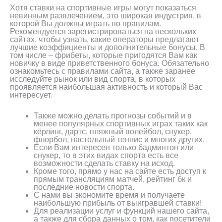
Хотя ставки на спортивные игры могут показаться
невинным развлечением, это широкая индустрия, в
которой Вы должны играть по правилам.
Рекомендуется зарегистрироваться на нескольких
сайтах, чтобы узнать, какие операторы предлагают
лучшие коэффициенты и дополнительные бонусы. В
том числе – фрибеты, которые пригодятся Вам как
новичку в виде приветственного бонуса. Обязательно
ознакомьтесь с правилами сайта, а также заранее
исследуйте рынок или вид спорта, в которых
проявляется наибольшая активность и который Вас
интересует.
Также можно делать прогнозы событий и в
менее популярных спортивных играх таких как
кёрлинг, дартс, пляжный волейбол, снукер,
флорбол, настольный теннис и многих других.
Если Вам интересен только бадминтон или
снукер, то в этих видах спорта есть все
возможности сделать ставку на исход.
Кроме того, прямо у нас на сайте есть доступ к
прямым трансляциям матчей, рейтинг бк и
последние новости спорта.
С нами вы экономите время и получаете
наибольшую прибыль от выигравшей ставки!
Для реализации услуг и функций нашего сайта,
а также для сбора данных о том, как посетители