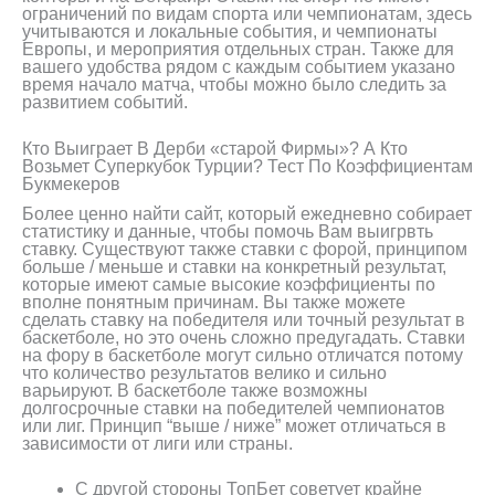
ограничений по видам спорта или чемпионатам, здесь
учитываются и локальные события, и чемпионаты
Европы, и мероприятия отдельных стран. Также для
вашего удобства рядом с каждым событием указано
время начало матча, чтобы можно было следить за
развитием событий.
Кто Выиграет В Дерби «старой Фирмы»? А Кто
Возьмет Суперкубок Турции? Тест По Коэффициентам
Букмекеров
Более ценно найти сайт, который ежедневно собирает
статистику и данные, чтобы помочь Вам выигрвть
ставку. Существуют также ставки с форой, принципом
больше / меньше и ставки на конкретный результат,
которые имеют самые высокие коэффициенты по
вполне понятным причинам. Вы также можете
сделать ставку на победителя или точный результат в
баскетболе, но это очень сложно предугадать. Ставки
на фору в баскетболе могут сильно отличатся потому
что количество результатов велико и сильно
варьируют. В баскетболе также возможны
долгосрочные ставки на победителей чемпионатов
или лиг. Принцип “выше / ниже” может отличаться в
зависимости от лиги или страны.
С другой стороны ТопБет советует крайне