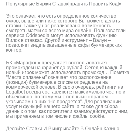
Популярные Биржи Ставок[править Править Код]»
Это означает, что есть определенное количество
очков, выше или ниже которого Вы можете делать
ставки. Также у нас реализована возможность
смотреть матчи со всего мира онлайн. Пользователи
сервиса Oddspedia могут использовать функцию
Вилок в ставках. Другой инструмент – Валуи –
позволяет видеть завышенные кэфы букмекерских
контор.
БК «Марафон» предлагает воспользоваться
промокодом на фрибет до рублей. Сегодня каждый
новый игрок может использовать промокод… Пометка
“Места оплачены” означает, что расположение
(позиция) букмекера в списке определена на
коммерческой основе. В свою очередь, рейтинги на
Legalbet всегда составляются максимально честно и
объективно, поэтому мы с полным» «правом
указываем на них “Не продается”. Для реализации
услуг и функций нашего сайта, а также для сбора
данных о том, как посетители взаимодействуют с ним,
мы применяем в том числе и файлы cookie.
Делайте Ставки И Выигрывайте В Онлайн Казино