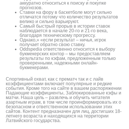
аккуратно относиться к поиску и покупке
прогнозов.
Ставки на фору в баскетболе могут сильно
отличатся потому что количество результатов
велико и сильно варьируют.
Самый быстрый прорыв в истории ставок
наблюдается в начале 20-го и 21-го века,
благодаря техническому прогрессу.
Однако,» «если результат – ничья, игрок
получает обратно свою ставку.
Oddspedia ответственно относится к выбору
букмекерских контор – мы предоставляем
результаты по кэфам, предложенным только
проверенными, надежными онлайн-
букмекерами.
Спортивный охват, как с прематч так и с лайв
коэффициентами включает популярные и редкие
события. Кроме того на сайте в вашем распоряжении
Падающие коэффициенты, Заблокированные кэфы и
матчи. Наша цель – развлечь и обучить читателя
азартным играм, в том числе проинформировать их о
безопасном и ответственном использовании этих
сайтов. Контент предназначен для лиц, достигших 18-
летнего возраста и находящихся на территории
Латвийского государства.