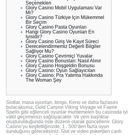
Seçenekleri
Glory Casino Mobil Uygulaması Var
Mı?
Glory Casino Türkiye Için Mükemmel
Bir Seçim
Glory Casino Pasta Oyunları
Hangi Glory Casino Oyunları En
Iyisidir?
Glory Casino Giriş Ve Kayıt Süreci
Derecelendirmemiz Değerli Bilgiler
Sağlıyor Mu?
Glory Casino Çevrimiçi Yuvalar
Glory Casino Bonusları: Nasıl Alınır
Glory Casino Hoşgeldin Bonusu
Glory Casino: Oyun Sağlayıcıları
Glory Casino: Pra Yatırma Hakkında
The Woman Şey
Slotlar, masa oyunları, bingo, Keno ve daha fazlasını
bulacaksınız. Gold Canyon Viking Voyage ve Faerie
Spells gibi eğlenceli oyunlar muhtemelen bu casinoda iyi
vakit geçirmenizi sağlayacaktır. Ve yeni başlıklar
oluşturulduğunda liste düzenli olarak güncellenir. Glory
Casino’yu keşfettiğinizde, 1 . 500’den fazla oyun
sunduğunu göreceksiniz. Slot ve video pokerden canlı