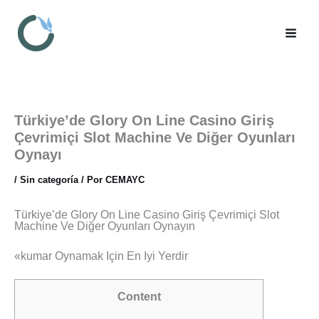
Ir
al
contenido
Türkiye’de Glory On Line Casino Giriş
Çevrimiçi Slot Machine Ve Diğer Oyunları
Oynayı
/
Sin categoría
/ Por
CEMAYC
Türkiye’de Glory On Line Casino Giriş Çevrimiçi Slot
Machine Ve Diğer Oyunları Oynayın
«kumar Oynamak Için En Iyi Yerdir
Content