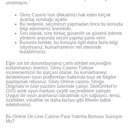
unutmayın.
Glory Casino’nun dikkatinizi hak eden birçok
avantaj sunduğu açıktır.
Bu nedenle, seçiminizi yapmadan önce bu konuda
bilgi edinmeniz önemlidir.
Son olarak, size birkaç güvenilir ve güvenli ödeme
yöntemi arasında seçim yapma şansı verir.
Bununla birlikte, bu konuyla ilgili daha fazla bilgi
istiyorsanız, kumarhanenin net sitesinde
bulabilirsiniz.
Eğer zor bir durumdaysanız canlı sohbet seçeneğini
kullanmanızı öneririz. Glory Casino Türkiye
incelememizin bir parçası olarak, bu kumarhaneyi
destekleyen oyun platformları hakkında bazı ek bilgiler
paylaşmak istiyoruz. Glory Online casino, Slingo
Originals’ın özel yazılımı üzerinde çalışır. SkillOnNet’in
GVG anlık oyun markası çeşitli seçeneklere sahiptir.
Uygun bir oyun aramanızı daraltmak için sağlayıcı, tema,
özellikler, volatilite ve daha fazlası gibi filtreler tatbik
edebilirsiniz.
Bu Online On Line Casino Para Yatırma Bonusu Sunuyor
Mu?