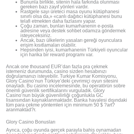
Bununla birlikte, sitenin hala farkında olunması
gereken bazı zayıf yönleri vardır.
Rastgele sayı üreteci masa oyunu kütüphanesi
sınırlı olsa da,» «canlı dağıtıcı kütüphanesi bunu
telafi etmekten daha fazlasını yapar.
Çoğu zaman, bunları kumarhanenin e-posta
adresine veya destek sohbet odamıza göndermek
isteyeceksiniz.
Ancak, bazı ülkelerin yasaları gereği oyunculara
erişim kısıtlamaları olabilir.
Hepsinden iyisi, kumarhanenin Türkiyeli oyuncular
için harika bir reward programı var.
Ancak one thousand EUR’dan fazla pra çekmek
istemeniz durumunda, casino sizden hesabınızı
doğrulamanızı isteyebilir. Turkiye Kumar Komisyonu,
Glory Casino’nun Türkiye’deki çevrimiçi oyun sitesini
onayladı. Bu casino incelemesinde, bu operatörün sobre
önemli güvenlik sertifikalarını vurguladık. Glory
Casino’nun büyük güvenilirliği çoğunlukla GC
lisansından kaynaklanmaktadır. Banka havalesi dışındaki
tüm para çekme yöntemleri için minimum 50 $ ?art?
aranmaktad?r.
Glory Casino Bonusları
Ayrıca, çoğu oyunda gerçek parayla bahis oynamadan