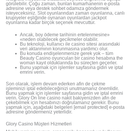
görülebilir. Çoğu zaman, bunları kumarhanenin e-posta
adresine veya destek sohbet odamıza göndermek
isteyeceksiniz. Slot oyunlarından zaman oyunlarına, canlı
krupiyeler eşliğinde oynanan oyunlardan jackpot
oyunlarına kadar birçok seçenek mevcuttur.
Ancak, boy ödeme tarihinin ertelenmesine»
«neden olabilecek gecikmeler olabilir.
Bu teknoloji, kullanıcı ile casino sitesi arasındaki
veri aktarımının korunmasına yardımcı olur.
Bu konuda endişelenmenize gerek yok – tüm
Beauty Casino oyuncuları bir casino hesabına the
woman kayıt olduklarında bu süreçten geçerler.
Bunu yapmak için işlemler sayfasına gidin ve iptal
emrini verin.
Son olarak, işlem devam ederken afin de çekme
işleminizi iptal edebileceğinizi unutmamanız önemlidir.
Bunu yapmak için işlemler sayfasına gidin ve iptal emrini
verin. Glory On line casino nakit bakiyenizden afin de
çekebilmek için hesabınızı doğrulamanız gerekir. Bunu
yapmak için, aşağıdaki belgeleri [email protected] e-posta
adresine göndermeniz yeterlidir.
Glory Casino Müşteri Hizmetleri