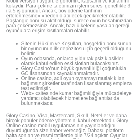
Mobil versiyon uygun, ergonomik, kapsamlı ve kullanımı
kolaydır. Para çekme talebinizin işlem süresi genellikle 3
ila 5 iş günüdür. Ancak, boy ödeme tarihinin
ertelenmesine» «neden olabilecek gecikmeler olabilir.
Başlangıç bonusu aktif olduğu sürece oyun hesabınızdan
para çekemezsiniz. Ancak, bazı ülkelerin yasaları gereği
oyunculara erişim kısıtlamaları olabilir.
Sitenin Hüküm ve Koşulları, hoşgeldin bonusunun
bir oyuncunun ilk depozitosu için geçerli olduğunu
belirtir.
Oyun odasında, onlarca yıldır rakipsiz klasikler
olarak kabul edilen eski slotları bulacaksınız.
Glory Casino’nun büyük güvenilirliği çoğunlukla
GC lisansından kaynaklanmaktadır.
Online casino, adil oyun oynamayı mutlak kılan
bağımsız şirketler tarafından lisanslanmış empieza
test edilmiştir.
Web» «sitesinde kumar bağımlılığıyla mücadeleye
yardımcı olabilecek hizmetlere bağlantılar da
bulunmaktadır.
Glory Casino, Visa, Mastercard, Skrill, Neteller ve daha
birçok popüler ödeme yöntemini kabul etmektedir. Glory
Online casino mobil uygulamasının yayınlandığını
duyurduğunda size haber vereceğiz. Dahası, platform
hafta sonları ve resmi tatillerde bile 7/24 açıktır. Oyunlar