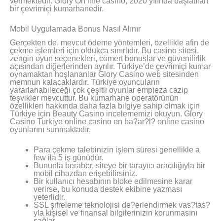
vermektedir. Glory On line casino, 2020 yılında başlatılan
bir çevrimiçi kumarhanedir.
Mobil Uygulamada Bonus Nasıl Alınır
Gerçekten de, mevcut ödeme yöntemleri, özellikle afin de
çekme işlemleri için oldukça sınırlıdır. Bu casino sitesi,
zengin oyun seçenekleri, cömert bonuslar ve güvenilirlik
açısından diğerlerinden ayrılır. Türkiye’de çevrimiçi kumar
oynamaktan hoşlananlar Glory Casino web sitesinden
memnun kalacaklardır. Türkiye oyuncuların
yararlanabileceği çok çeşitli oyunlar empieza cazip
teşvikler mevcuttur. Bu kumarhane operatörünün
özellikleri hakkında daha fazla bilgiye sahip olmak için
Türkiye için Beauty Casino incelememizi okuyun. Glory
Casino Turkiye online casino en ba?ar?l? online casino
oyunlarını sunmaktadır.
Para çekme talebinizin işlem süresi genellikle a
few ila 5 iş günüdür.
Bununla beraber, siteye bir tarayıcı aracılığıyla bir
mobil cihazdan erişebilirsiniz.
Bir kullanıcı hesabının bloke edilmesine karar
verirse, bu konuda destek ekibine yazması
yeterlidir.
SSL şifreleme teknolojisi de?erlendirmek vas?tas?
yla kişisel ve finansal bilgilerinizin korunmasını
sağlar.