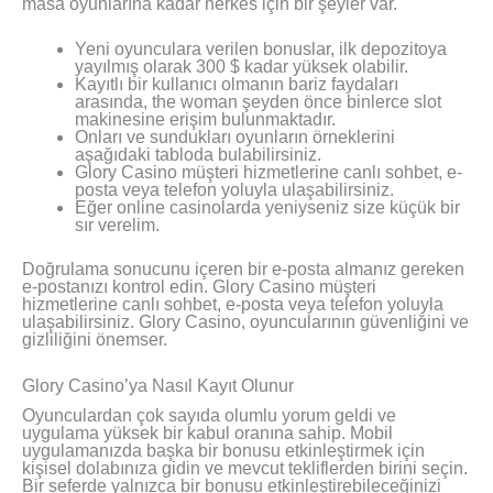
masa oyunlarına kadar herkes için bir şeyler var.
Yeni oyunculara verilen bonuslar, ilk depozitoya
yayılmış olarak 300 $ kadar yüksek olabilir.
Kayıtlı bir kullanıcı olmanın bariz faydaları
arasında, the woman şeyden önce binlerce slot
makinesine erişim bulunmaktadır.
Onları ve sundukları oyunların örneklerini
aşağıdaki tabloda bulabilirsiniz.
Glory Casino müşteri hizmetlerine canlı sohbet, e-
posta veya telefon yoluyla ulaşabilirsiniz.
Eğer online casinolarda yeniyseniz size küçük bir
sır verelim.
Doğrulama sonucunu içeren bir e-posta almanız gereken
e-postanızı kontrol edin. Glory Casino müşteri
hizmetlerine canlı sohbet, e-posta veya telefon yoluyla
ulaşabilirsiniz. Glory Casino, oyuncularının güvenliğini ve
gizliliğini önemser.
Glory Casino’ya Nasıl Kayıt Olunur
Oyunculardan çok sayıda olumlu yorum geldi ve
uygulama yüksek bir kabul oranına sahip. Mobil
uygulamanızda başka bir bonusu etkinleştirmek için
kişisel dolabınıza gidin ve mevcut tekliflerden birini seçin.
Bir seferde yalnızca bir bonusu etkinleştirebileceğinizi