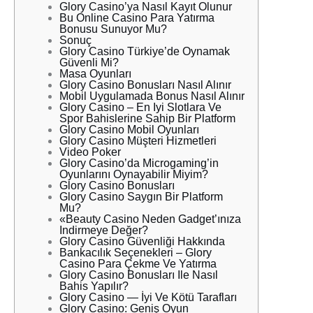
Glory Casino’ya Nasıl Kayıt Olunur
Bu Online Casino Para Yatırma
Bonusu Sunuyor Mu?
Sonuç
Glory Casino Türkiye’de Oynamak
Güvenli Mi?
Masa Oyunları
Glory Casino Bonusları Nasıl Alınır
Mobil Uygulamada Bonus Nasıl Alınır
Glory Casino – En Iyi Slotlara Ve
Spor Bahislerine Sahip Bir Platform
Glory Casino Mobil Oyunları
Glory Casino Müşteri Hizmetleri
Video Poker
Glory Casino’da Microgaming’in
Oyunlarını Oynayabilir Miyim?
Glory Casino Bonusları
Glory Casino Saygın Bir Platform
Mu?
«Beauty Casino Neden Gadget’ınıza
Indirmeye Değer?
Glory Casino Güvenliği Hakkında
Bankacılık Seçenekleri – Glory
Casino Para Çekme Ve Yatırma
Glory Casino Bonusları Ile Nasıl
Bahis Yapılır?
Glory Casino — İyi Ve Kötü Tarafları
Glory Casino: Geniş Oyun