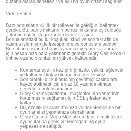
düzenli olarak denetlenir ve adil bir oyun ortamı sağlanır.
Video Poker
Bazı bonusların x1’lik bir rollover ile geldiğini belirtmek
gerekir. Bu, bahis miktarının bonus miktarına eşit olduğu
anlamına gelir. Çoğu zaman Fame Casino
Bonuslarındaki bu tür koşullar, ikinci ve sonraki afin de
yatırma işlemlerinde freespinlere ve bonuslara sahiptir.
Bu online casinoda bahis oynamak ve para kazanmak
için hesabınıza para yatırmanız gerekir. Glory Casino’daki
online casino oyunları en yüksek kalitededir.
Kumarhaneye ilk kez girdiğinizde, çekici, eğlenceli
ve kullanımı kolay olduğunu göreceksiniz.
Son olarak, bir kullanıcının çevrimiçi casinolara
kaydolabilmesi için en az 18 yaşında olması
gerektiği unutulmamalıdır.
Glory Casino platformu, müşterilerinin verilerinin
korunmasını sağlamak için SSL şifrelemesini
kullanır.
Bu, özellikleri araştırmanıza ve derinlemesine bir
oyun analizi yapmanıza olanak tanır.
Glory Casino, Mega Moolah da dahil olmak üzere
oyuncularına geniş bir Microgaming oyun
yelpazesine sahiptir.