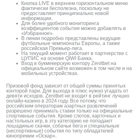
Кнопка LIVE в верхнем горизонтальном меню
фактически бесполезна, поскольку не
предоставляет принципиально новой
информации.
Для более удобного мониторинга
коэффициентов события можно добавлять в
«Избранное».
В линии подробно представлены ведущие
футбольные чемпионаты Европы, а также
российская Премьер-лига.
На текущий момент работает в партнерстве с
ЦУПИС на основе QIWI Банка.
Вход в букмекерскую контору Zenitbet на
официальном сайте возможен в том числе и на
мобильных устройствах.
Призовой фонд зависит от общей суммы принятых
конторой пари. Для выхода в плюс нужно угадать от
девяти исходов. Zenitbet не входит в рейтинг лучших
онлайн-казино в 2024 году. Все потому, что
российским операторам азартных развлечений
разрешено принимать ставки только на официальные
спортивные события. Кроме слотов, карточных и
настольных игр, в эту категорию не попадают
лошадиные скачки, собачьи бега и специальные
(неспортивные) события по типу обладателей
кинопремии «Оскар».