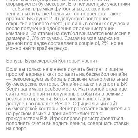
формируется букмекером. Его неизменные участники
— события в рамках футбольных, хоккейных,
теннисных и баскетбольных топ-первенств. Также
правила БК (пункт 2. 4) допускают повторное
открытие игрового счета, но лишь в особых случаях и
после получения одобрения от администрации
компании. За ставки на футбол взымается комиссия в
размере 3, 3% от суммы. Самая низкая маржа на
данной площадке составляет a couple of, 2%, но ее
можно найти крайне редко.
Бонусы Букмекерской Конторы» «зенит:
Если вы только начинаете изучать беттинг и ищите
простой вариант, как поставить на баскетбол онлайн
— рекомендуем выбирать исключительно легальные
букмекерские конторы. Онлайн-ставки на спорт в БК
Зенит занимают особое место. На главной странице
сайта можно найти популярные события в режиме
реального времени. Весь список лайв-ставок
доступен во вкладке Reside. Официальный сайт
букмекерской конторы Зенит работает исключительно
на русском языке и принимает клиентов с
гражданством РФ. Игрок вправе регистрироваться,
пополнять счет и выводить деньги, совершать ставки
на спорт.