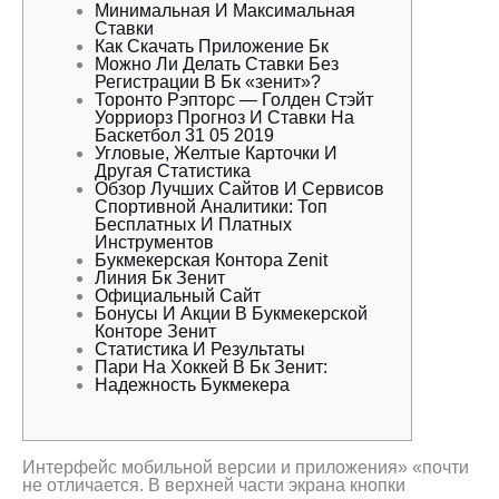
Минимальная И Максимальная
Ставки
Как Скачать Приложение Бк
Можно Ли Делать Ставки Без
Регистрации В Бк «зенит»?
Торонто Рэпторс — Голден Стэйт
Уорриорз Прогноз И Ставки На
Баскетбол 31 05 2019
Угловые, Желтые Карточки И
Другая Статистика
Обзор Лучших Сайтов И Сервисов
Спортивной Аналитики: Топ
Бесплатных И Платных
Инструментов
Букмекерская Контора Zenit
Линия Бк Зенит
Официальный Сайт
Бонусы И Акции В Букмекерской
Конторе Зенит
Статистика И Результаты
Пари На Хоккей В Бк Зенит:
Надежность Букмекера
Интерфейс мобильной версии и приложения» «почти
не отличается. В верхней части экрана кнопки