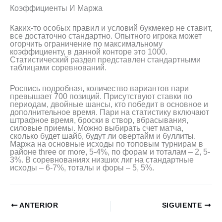
Коэффициенты И Маржа
Каких-то особых правил и условий букмекер не ставит,
все достаточно стандартно. Опытного игрока может
огорчить ограничение по максимальному
коэффициенту, в данной конторе это 1000.
Статистический раздел представлен стандартными
таблицами соревнований.
Роспись подробная, количество вариантов пари
превышает 700 позиций. Присутствуют ставки по
периодам, двойные шансы, кто победит в основное и
дополнительное время. Пари на статистику включают
штрафное время, броски в створ, вбрасывания,
силовые приемы. Можно выбирать счет матча,
сколько будет шайб, будут ли овертайм и буллиты.
Маржа на основные исходы по топовым турнирам в
районе three or more, 5-4%, по форам и тоталам – 2, 5-
3%. В соревнованиях низших лиг на стандартные
исходы – 6-7%, тоталы и форы – 5, 5%.
ANTERIOR
SIGUIENTE