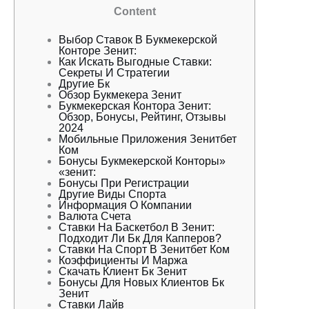
Content
Выбор Ставок В Букмекерской
Конторе Зенит:
Как Искать Выгодные Ставки:
Секреты И Стратегии
Другие Бк
Обзор Букмекера Зенит
Букмекерская Контора Зенит:
Обзор, Бонусы, Рейтинг, Отзывы
2024
Мобильные Приложения Зенитбет
Ком
Бонусы Букмекерской Конторы»
«зенит:
Бонусы При Регистрации
Другие Виды Спорта
Информация О Компании
Валюта Счета
Ставки На Баскетбол В Зенит:
Подходит Ли Бк Для Капперов?
Ставки На Спорт В Зенитбет Ком
Коэффициенты И Маржа
Скачать Клиент Бк Зенит
Бонусы Для Новых Клиентов Бк
Зенит
Ставки Лайв