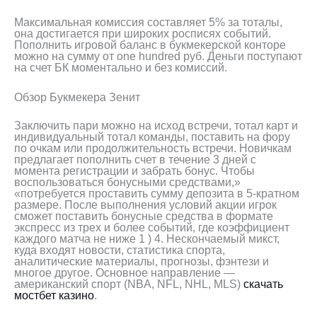
Максимальная комиссия составляет 5% за тоталы,
она достигается при широких росписях событий.
Пополнить игровой баланс в букмекерской конторе
можно на сумму от one hundred руб. Деньги поступают
на счет БК моментально и без комиссий.
Обзор Букмекера Зенит
Заключить пари можно на исход встречи, тотал карт и
индивидуальный тотал команды, поставить на фору
по очкам или продолжительность встречи. Новичкам
предлагает пополнить счет в течение 3 дней с
момента регистрации и забрать бонус. Чтобы
воспользоваться бонусными средствами,»
«потребуется проставить сумму депозита в 5-кратном
размере. После выполнения условий акции игрок
сможет поставить бонусные средства в формате
экспресс из трех и более событий, где коэффициент
каждого матча не ниже 1 ) 4. Нескончаемый микст,
куда входят новости, статистика спорта,
аналитические материалы, прогнозы, фэнтези и
многое другое. Основное направление —
американский спорт (NBA, NFL, NHL, MLS)
скачать
мостбет казино
.