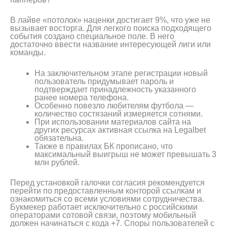
В лайве «потолок» наценки достигает 9%, что уже не
вызывает восторга. Для легкого поиска подходящего
события создано специальное поле. В него
достаточно ввести название интересующей лиги или
команды.
На заключительном этапе регистрации новый
пользователь придумывает пароль и
подтверждает принадлежность указанного
ранее номера телефона.
Особенно повезло любителям футбола —
количество состязаний измеряется сотнями.
При использовании материалов сайта на
других ресурсах активная ссылка на Legalbet
обязательна.
Также в правилах БК прописано, что
максимальный выигрыш не может превышать 3
млн рублей.
Перед установкой галочки согласия рекомендуется
перейти по предоставленным конторой ссылкам и
ознакомиться со всеми условиями сотрудничества.
Букмекер работает исключительно с российскими
операторами сотовой связи, поэтому мобильный
должен начинаться с кода +7. Споры пользователей с