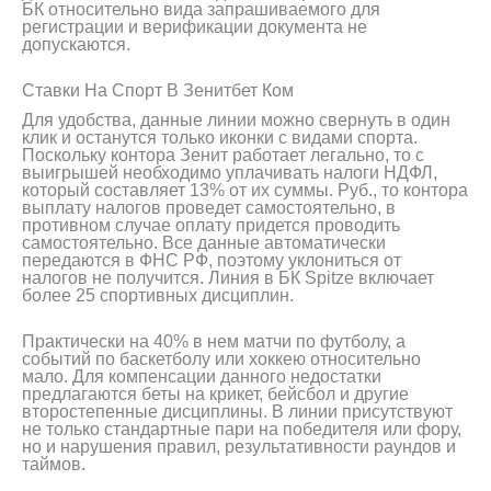
БК относительно вида запрашиваемого для
регистрации и верификации документа не
допускаются.
Ставки На Спорт В Зенитбет Ком
Для удобства, данные линии можно свернуть в один
клик и останутся только иконки с видами спорта.
Поскольку контора Зенит работает легально, то с
выигрышей необходимо уплачивать налоги НДФЛ,
который составляет 13% от их суммы. Руб., то контора
выплату налогов проведет самостоятельно, в
противном случае оплату придется проводить
самостоятельно. Все данные автоматически
передаются в ФНС РФ, поэтому уклониться от
налогов не получится. Линия в БК Spitze включает
более 25 спортивных дисциплин.
Практически на 40% в нем матчи по футболу, а
событий по баскетболу или хоккею относительно
мало. Для компенсации данного недостатки
предлагаются беты на крикет, бейсбол и другие
второстепенные дисциплины. В линии присутствуют
не только стандартные пари на победителя или фору,
но и нарушения правил, результативности раундов и
таймов.