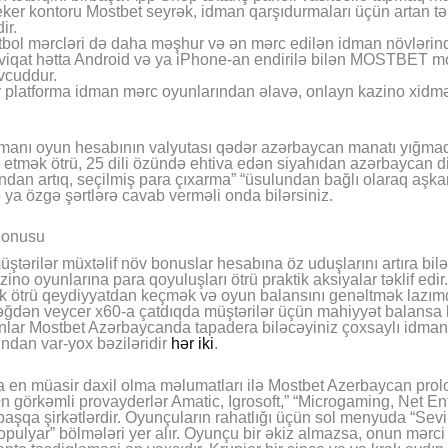
er kontoru Mostbet seyrək, idman qarşıdurmaları üçün artan tək
ir.
bol mərcləri də daha məşhur və ən mərc edilən idman növlərində
viqat hətta Android və ya iPhone-an endirilə bilən MOSTBET m
vcuddur.
 platforma idman mərc oyunlarından əlavə, onlayn kazino xidmətl
manı oyun hesabının valyutası qədər azərbaycan manatı yığmaq 
ə etmək ötrü, 25 dili özündə ehtiva edən siyahıdan azərbaycan d
undan artıq, seçilmiş para çıxarma” “üsulundan bağlı olaraq aşka
ə ya özgə şərtlərə cavab verməli onda bilərsiniz.
Bonusu
ştərilər müxtəlif növ bonuslar hesabına öz uduşlarını artıra bilər
ino oyunlarına para qoyuluşları ötrü praktik aksiyalar təklif edir
ək ötrü qeydiyyatdan keçmək və oyun balansını genəltmək lazımd
əğdən veycer x60-a çatdıqda müştərilər üçün mahiyyət balansa
nlar Mostbet Azərbaycanda tapadera biləcəyiniz çoxsaylı idman t
ndan var-yox bəziləridir
hər iki
.
en müasir daxil olma məlumatları ilə Mostbet Azerbaycan prolo
Ən görkəmli provayderlər Amatic, Igrosoft,” “Microgaming, Net En
aşqa şirkətlərdir. Oyunçuların rahatlığı üçün sol menyuda “Sevim
Populyar” bölmələri yer alır. Oyunçu bir əkiz almazsa, onun mərc