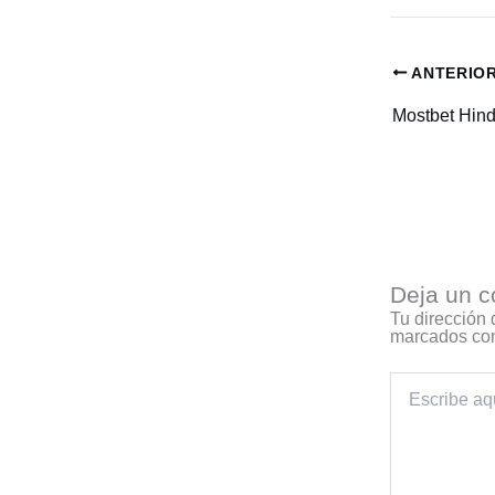
ANTERIO
Deja un c
Tu dirección 
marcados c
Escribe
aquí...