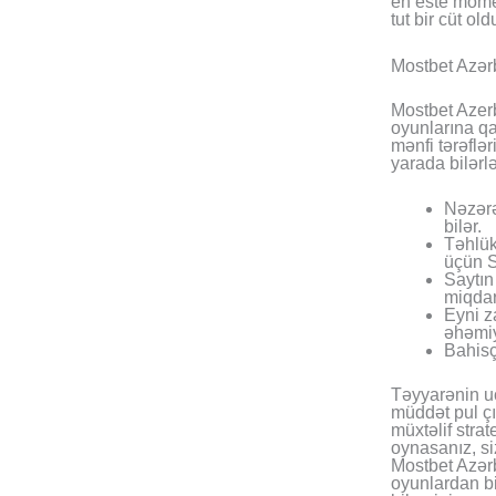
en este momen
tut bir cüt o
Mostbet Azər
Mostbet Azer
oyunlarına qa
mənfi tərəflər
yarada bilərlə
Nəzərə
bilər.
Təhlük
üçün S
Saytın
miqda
Eyni z
əhəmiyy
Bahisç
Təyyarənin uç
müddət pul ç
müxtəlif strat
oynasanız, si
Mostbet Azər
oyunlardan bi