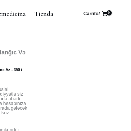
emedicina
Tienda
Carrito/
lanğıc Və
mə Az - 350
/
osial
diyyatla siz
ında əbədi
da hesabınıza
burada gələcək
ulsuz
mümkündür.