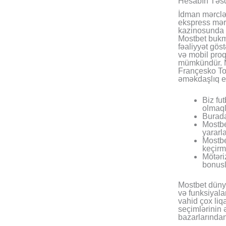
Hesabın Təs
İdman mərclər
ekspress mərc
kazinosunda m
Mostbet bukm
fəaliyyət gös
və mobil proq
mümkündür. Mo
Françesko To
əməkdaşlıq ed
Biz fu
olmaql
Burada
Mostbe
yararla
Mostbe
keçirm
Mötəri
bonusla
Mostbet dünya
və funksiyalar
vahid çox liq
seçimlərinin 
bazarlarından 