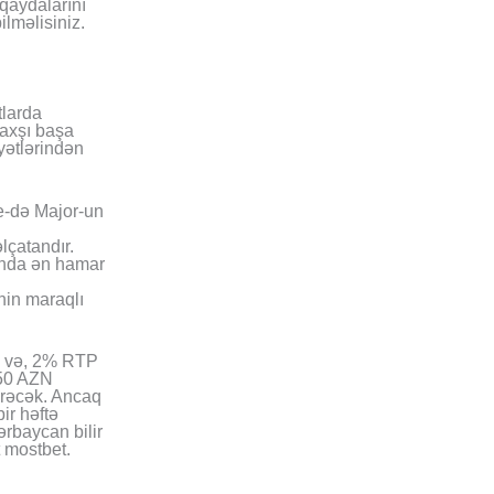
qaydalarını
ilməlisiniz.
tlarda
yaxşı başa
yətlərindən
ke-də Major-un
lçatandır.
sında ən hamar
nin maraqlı
ja və, 2% RTP
550 AZN
erəcək. Ancaq
ir həftə
ərbaycan bilir
 mostbet.